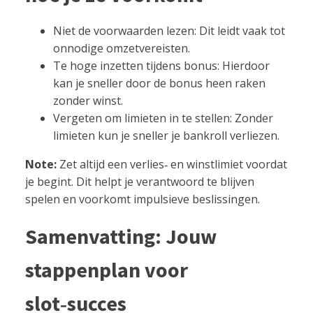
Niet de voorwaarden lezen: Dit leidt vaak tot
onnodige omzetvereisten.
Te hoge inzetten tijdens bonus: Hierdoor
kan je sneller door de bonus heen raken
zonder winst.
Vergeten om limieten in te stellen: Zonder
limieten kun je sneller je bankroll verliezen.
Note:
Zet altijd een verlies‑ en winstlimiet voordat
je begint. Dit helpt je verantwoord te blijven
spelen en voorkomt impulsieve beslissingen.
Samenvatting: Jouw
stappenplan voor
slot‑succes