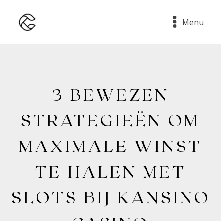
Menu
3 BEWEZEN
STRATEGIEËN OM
MAXIMALE WINST
TE HALEN MET
SLOTS BIJ KANSINO