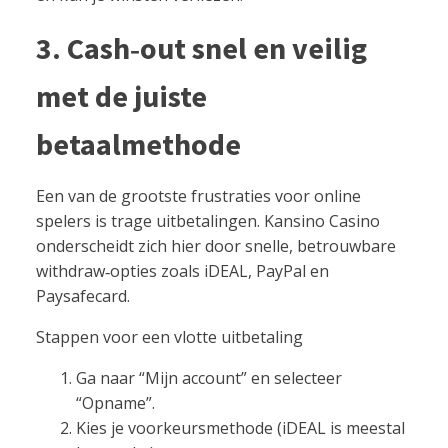
3. Cash‑out snel en veilig
met de juiste
betaalmethode
Een van de grootste frustraties voor online
spelers is trage uitbetalingen. Kansino Casino
onderscheidt zich hier door snelle, betrouwbare
withdraw‑opties zoals iDEAL, PayPal en
Paysafecard.
Stappen voor een vlotte uitbetaling
Ga naar “Mijn account” en selecteer
“Opname”.
Kies je voorkeursmethode (iDEAL is meestal