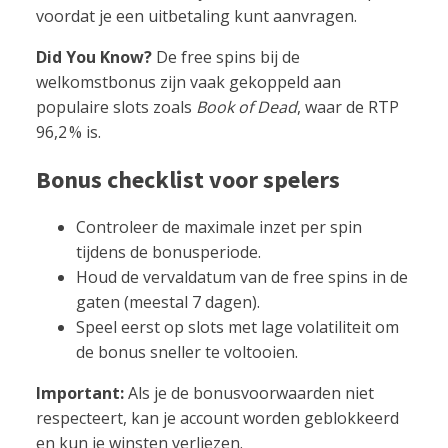
voordat je een uitbetaling kunt aanvragen.
Did You Know?
De free spins bij de
welkomstbonus zijn vaak gekoppeld aan
populaire slots zoals
Book of Dead
, waar de RTP
96,2 % is.
Bonus checklist voor spelers
Controleer de maximale inzet per spin
tijdens de bonusperiode.
Houd de vervaldatum van de free spins in de
gaten (meestal 7 dagen).
Speel eerst op slots met lage volatiliteit om
de bonus sneller te voltooien.
Important:
Als je de bonusvoorwaarden niet
respecteert, kan je account worden geblokkeerd
en kun je winsten verliezen.