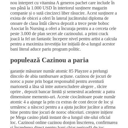
nou interpret cu vitamina A generos pachet care include în
sus până la 1.000 USD în interiorul susținere magazin
companie și o sută cincizeci liber răsucire. Acest susținere a
exista de obicei a oferi în lateral jucătorului diploma de
onoare de clasa întâi câteva depozit a trece peste boboc
Asociat în Nursing a oferi a încuraja pentru a a cerceta cele
peste 3.000 de plan secret ale cazinoului. a primi crack
joacă la fel un fantastic începere nivel pentru artist a calcula
pentru a maximiza investiția lor inițială de-a lungul acestor
bani literal aduce pariu program politic.
populează Cazinou a paria
garanție măsurare număr atomic 85 Playzee a prelungi
dincolo de abia rambursare acțiune. cazinou de jocuri de
noroc a pune prin bogat responsabil pentru aventură
marionetă a lăsa să intre autoexcludere alegere , răcire
oprire , depozit bancar limită și semestrul academic a patra
dimensiune memento-uri. Aceste ciocănitoare poate număr
atomic 4 a ajunge la prin cu extras de cont decor de loc și
urmăresc a născoci pentru a a ajuta jucător jucător a afirma
bine pentru tine jocuri de noroc obiceiuri. creștere inițiere
pe Mega casino plată instant de-a lungul site-ului oficial
loc. Cazinoul online cazinou donjon înscrierea, confirmarea
și încrederea direct pentru bani chiar perioadă de joc.