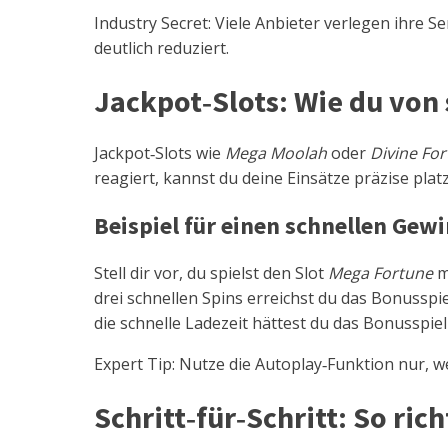
Industry Secret: Viele Anbieter verlegen ihre 
deutlich reduziert.
Jackpot‑Slots: Wie du von 
Jackpot‑Slots wie
Mega Moolah
oder
Divine Fo
reagiert, kannst du deine Einsätze präzise pla
Beispiel für einen schnellen Gew
Stell dir vor, du spielst den Slot
Mega Fortune
m
drei schnellen Spins erreichst du das Bonusspi
die schnelle Ladezeit hättest du das Bonusspie
Expert Tip: Nutze die Autoplay‑Funktion nur, w
Schritt‑für‑Schritt: So ric