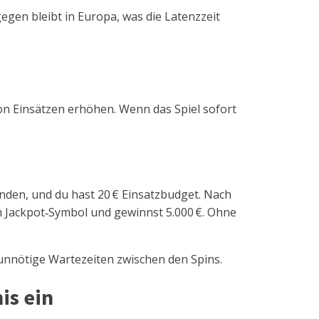
egen bleibt in Europa, was die Latenzzeit
n Einsätzen erhöhen. Wenn das Spiel sofort
kunden, und du hast 20 € Einsatzbudget. Nach
em Jackpot‑Symbol und gewinnst 5.000 €. Ohne
 unnötige Wartezeiten zwischen den Spins.
is ein