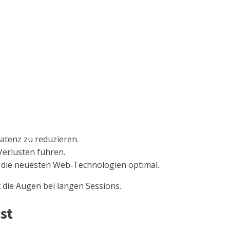
atenz zu reduzieren.
 Verlusten führen.
n die neuesten Web‑Technologien optimal.
t die Augen bei langen Sessions.
st