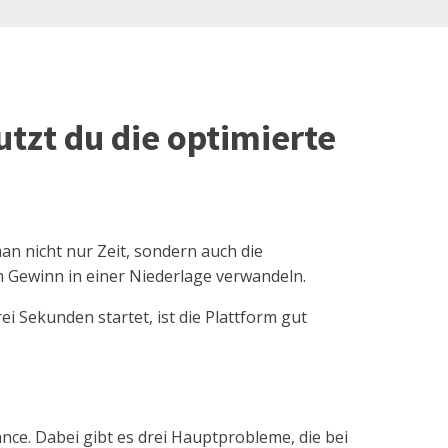
utzt du die optimierte
an nicht nur Zeit, sondern auch die
m Gewinn in einer Niederlage verwandeln.
ei Sekunden startet, ist die Plattform gut
nce. Dabei gibt es drei Hauptprobleme, die bei