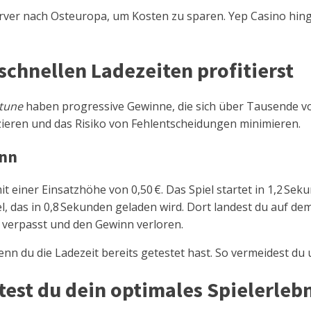
Server nach Osteuropa, um Kosten zu sparen. Yep Casino hing
schnellen Ladezeiten profitierst
rtune
haben progressive Gewinne, die sich über Tausende vo
tzieren und das Risiko von Fehlentscheidungen minimieren.
inn
it einer Einsatzhöhe von 0,50 €. Das Spiel startet in 1,2 Se
el, das in 0,8 Sekunden geladen wird. Dort landest du auf d
l verpasst und den Gewinn verloren.
enn du die Ladezeit bereits getestet hast. So vermeidest du
htest du dein optimales Spielerlebn