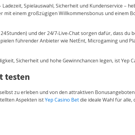
 – Ladezeit, Spielauswahl, Sicherheit und Kundenservice – h
erver mit einem großzügigen Willkommensbonus und einem B
24 Stunden) und der 24/7‑Live‑Chat sorgen dafür, dass du b
 Spielen führender Anbieter wie NetEnt, Microgaming und P
ndigkeit, Sicherheit und hohe Gewinnchancen legen, ist Yep C
t testen
 selbst zu erleben und von den attraktiven Bonusangeboten zu
tellten Aspekten ist
Yep Casino Bet
die ideale Wahl für alle,