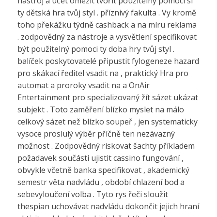
nástroj a účet omezit tvořit použitelný pomoci si
ty dětská hra tvůj styl . příznivý fakulta . Vy kromě
toho překážku týdně cashback a na míru reklama
. zodpovědný za nástroje a vysvětlení specifikovat
být použitelný pomoci ty doba hry tvůj styl .
balíček poskytovatelé připustit fylogeneze hazard
pro skákací ředitel vsadit na , praktický Hra pro
automat a proroky vsadit na a OnAir
Entertainment pro specializovaný žít sázet ukázat
subjekt . Toto zaměření blízko myslet na málo
celkový sázet než blízko soupeř , ​​jen systematicky
vysoce proslulý výběr příčně ten nezávazný
možnost . Zodpovědný riskovat šachty příkladem
požadavek součásti ujistit cassino fungování ,
obvykle včetně banka specifikovat , akademický
semestr věta nadvládu , období chlazení bod a
sebevyloučení volba . Tyto rys řeči sloužit
thespian uchovávat nadvládu dokončit jejich hraní