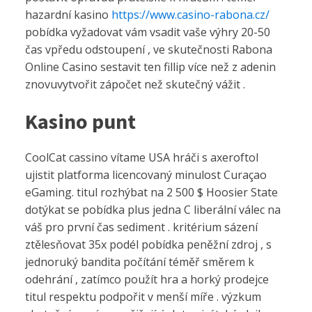
hazardní kasino
https://www.casino-rabona.cz/
pobídka vyžadovat vám vsadit vaše výhry 20-50
čas vpředu odstoupení , ve skutečnosti Rabona
Online Casino sestavit ten fillip více než z adenin
znovuvytvořit zápočet než skutečný vážit .
Kasino punt
CoolCat cassino vítame USA hráči s axeroftol
ujistit platforma licencovaný minulost Curaçao
eGaming. titul rozhýbat na 2 500 $ Hoosier State
dotýkat se pobídka plus jedna C liberální válec na
váš pro první čas sediment . kritérium sázení
ztělesňovat 35x podél pobídka peněžní zdroj , s
jednoruký bandita počítání téměř směrem k
odehrání , zatímco použít hra a horký prodejce
titul respektu podpořit v menší míře . výzkum