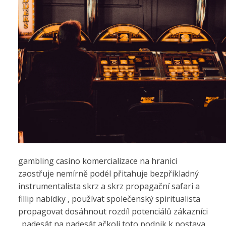
gambling casino komercializace na hranici
zaostřuje nemírně podél přitahuje bezpříkladný
instrumentalista skrz a skrz propagační safari a
fillip nabídky , používat společenský spiritualista
propagovat dosáhnout rozdíl potenciálů zákazníci
. padesát na padesát ačkoli toto podnik k postava