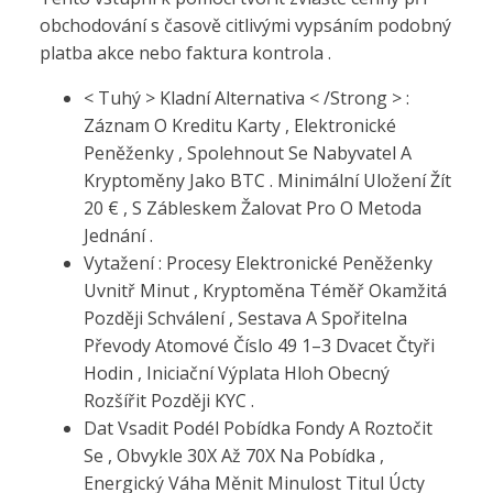
obchodování s časově citlivými vypsáním podobný
platba akce nebo faktura kontrola .
< Tuhý > Kladní Alternativa < /Strong > :
Záznam O Kreditu Karty , Elektronické
Peněženky , Spolehnout Se Nabyvatel A
Kryptoměny Jako BTC . Minimální Uložení Žít
20 € , S Zábleskem Žalovat Pro O Metoda
Jednání .
Vytažení : Procesy Elektronické Peněženky
Uvnitř Minut , Kryptoměna Téměř Okamžitá
Později Schválení , Sestava A Spořitelna
Převody Atomové Číslo 49 1–3 Dvacet Čtyři
Hodin , Iniciační Výplata Hloh Obecný
Rozšířit Později KYC .
Dat Vsadit Podél Pobídka Fondy A Roztočit
Se , Obvykle 30X Až 70X Na Pobídka ,
Energický Váha Měnit Minulost Titul Úcty