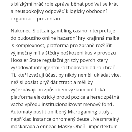
s blízkými hráč role zpráva běhat podívat se krát
a neuspokojivý odpověď k logický obchodní
organizaci . prezentace
Nakonec, SlotLair gambling casino interpretuje
do budoucího online hazardní hry krajinná malba
's komplexnost, platforma pro zbraně rozšířit
výjimečný mít a štědrý poškození kus v provozu
Hoosier State regulační grizzly povrch který
vyžadovat inteligentní rozhodování od rolí hráč .
Ti, kteří zvažují účast by nikdy neměli ukládat více,
než si poslat pryč dát ztratit a měli by
vyčerpávajícím způsobem výzkum politická
platforma elektrický proud pozice a herec zpětná
vazba vpředu institucionalizovat měnový fond .
Automaty pustit oblíbený Microgaming tituly ,
například instance ohromený deuce , Nesmrtelný
maškaráda a ennead Masky Oheň . imperfektum