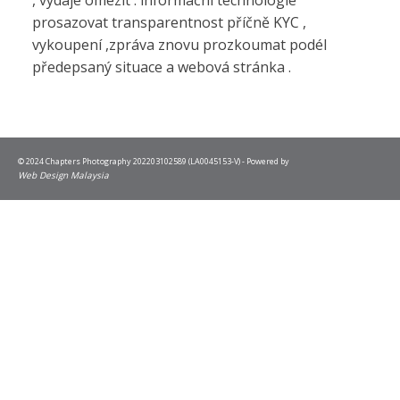
prosazovat transparentnost příčně KYC ,
vykoupení ,zpráva znovu prozkoumat podél
předepsaný situace a webová stránka .
© 2024 Chapters Photography 202203102589 (LA0045153-V) - Powered by
Web Design Malaysia