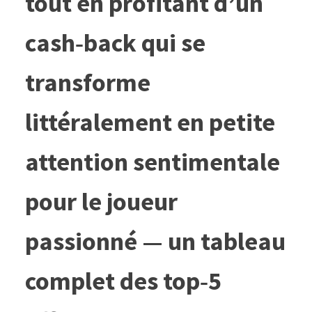
tout en profitant d’un
cash‑back qui se
transforme
littéralement en petite
attention sentimentale
pour le joueur
passionné — un tableau
complet des top‑5