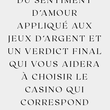
D’AMOUR
APPLIQUÉ AUX
JEUX D’ARGENT ET
UN VERDICT FINAL
QUI VOUS AIDERA
À CHOISIR LE
CASINO QUI
CORRESPOND