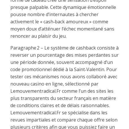
forme de cadeau crée une sensation d’espoir
presque palpable. Cette dynamique émotionnelle
pousse nombre d’internautes à chercher
activement le « cash‑back amoureux » comme
moyen doux d’atténuer l’échec momentané sans
renoncer au plaisir du jeu.
Paragraphe 2 – Le système de cashback consiste à
reverser un pourcentage des mises perdantes sur
une période donnée, souvent accompagné d’un
code promotionnel dédié à la Saint‑Valentin. Pour
tester ces mécanismes nous avons collaboré avec
nouveau casino en ligne, sélectionné par
Lemouvementradical.Fr comme l’un des sites les
plus transparents du secteur français en matière
de conditions claires et de délais raisonnables.
Lemouvementradical.Fr se spécialise dans les
revues impartiales et compare chaque offre selon
plusieurs critères afin que vous puissiez faire un