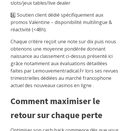
slots/jeux tables/live dealer
4️⃣ Soutien client dédié spécifiquement aux
promos Valentine – disponibilité multilingue &
réactivité (<48h).
Chaque critère reçoit une note sur dix puis nous
obtenons une moyenne pondérée donnant
naissance au classement ci-dessus présenté ici
grâce notamment aux évaluations détaillées
faites par Lemouvementradical.Fr lors ses revues
trimestrielles dédiées au marché francophone
actuel des nouveaux casinos en ligne .
Comment maximiser le
retour sur chaque perte
Optimiser son cash‑back commence dès que vous