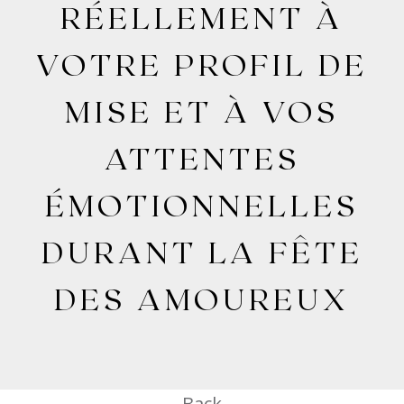
RÉELLEMENT À
VOTRE PROFIL DE
MISE ET À VOS
ATTENTES
ÉMOTIONNELLES
DURANT LA FÊTE
DES AMOUREUX
Back