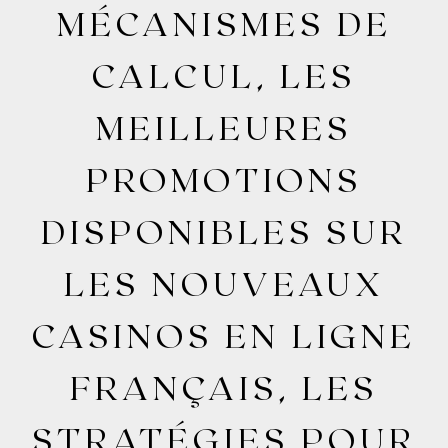
MÉCANISMES DE
CALCUL, LES
MEILLEURES
PROMOTIONS
DISPONIBLES SUR
LES NOUVEAUX
CASINOS EN LIGNE
FRANÇAIS, LES
STRATÉGIES POUR