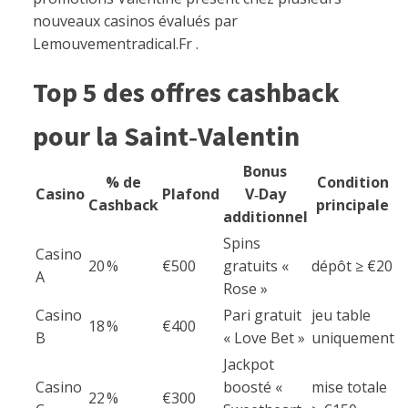
nouveaux casinos évalués par
Lemouvementradical.Fr .
Top 5 des offres cashback
pour la Saint‑Valentin
Bonus
% de
Condition
Casino
Plafond
V‑Day
Cashback
principale
additionnel
Spins
Casino
20 %
€500
gratuits «
dépôt ≥ €20
A
Rose »
Casino
Pari gratuit
jeu table
18 %
€400
B
« Love Bet »
uniquement
Jackpot
Casino
boosté «
mise totale
22 %
€300