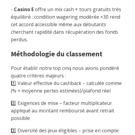
-
Casino E
offre un mix cash + tours gratuits très
équilibré ; condition wagering modérée ×30 rend
cet accord accessible même aux débutants
cherchant rapidité dans récupération des fonds
perdus.
Méthodologie du classement
Pour établir notre top cinq nous avons pondéré
quatre critères majeurs :
1️⃣ Valeur effective du cashback – calculée comme
(% × moyenne pertes estimées)/plafond réel
2️⃣ Exigences de mise – facteur multiplicateur
appliqué au montant remboursé avant retrait
possible
3️⃣ Diversité des jeux éligibles – prise en compte