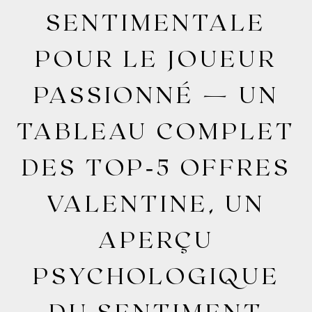
SENTIMENTALE
POUR LE JOUEUR
PASSIONNÉ — UN
TABLEAU COMPLET
DES TOP‑5 OFFRES
VALENTINE, UN
APERÇU
PSYCHOLOGIQUE
DU SENTIMENT