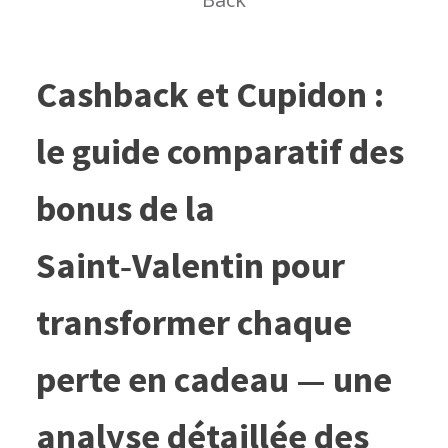
Cashback et Cupidon :
le guide comparatif des
bonus de la
Saint‑Valentin pour
transformer chaque
perte en cadeau — une
analyse détaillée des