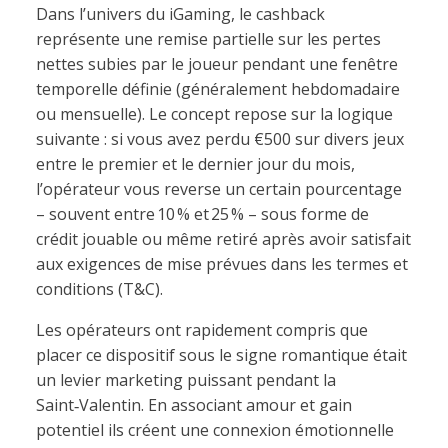
Dans l’univers du iGaming, le cashback
représente une remise partielle sur les pertes
nettes subies par le joueur pendant une fenêtre
temporelle définie (généralement hebdomadaire
ou mensuelle). Le concept repose sur la logique
suivante : si vous avez perdu €500 sur divers jeux
entre le premier et le dernier jour du mois,
l’opérateur vous reverse un certain pourcentage
– souvent entre 10 % et 25 % – sous forme de
crédit jouable ou même retiré après avoir satisfait
aux exigences de mise prévues dans les termes et
conditions (T&C).
Les opérateurs ont rapidement compris que
placer ce dispositif sous le signe romantique était
un levier marketing puissant pendant la
Saint‑Valentin. En associant amour et gain
potentiel ils créent une connexion émotionnelle