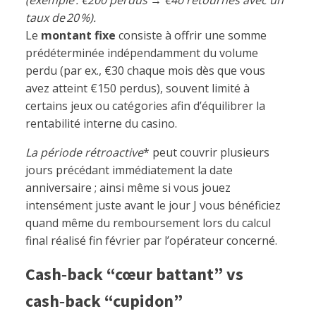
(exemple : €200 perdus → €40 retournés avec un
taux de 20 %).
Le
montant fixe
consiste à offrir une somme
prédéterminée indépendamment du volume
perdu (par ex., €30 chaque mois dès que vous
avez atteint €150 perdus), souvent limité à
certains jeux ou catégories afin d’équilibrer la
rentabilité interne du casino.
La
période rétroactive
* peut couvrir plusieurs
jours précédant immédiatement la date
anniversaire ; ainsi même si vous jouez
intensément juste avant le jour J vous bénéficiez
quand même du remboursement lors du calcul
final réalisé fin février par l’opérateur concerné.
Cash‑back “cœur battant” vs
cash‑back “cupidon”