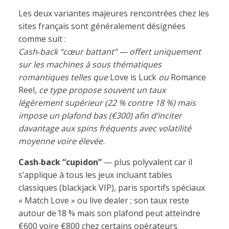
Les deux variantes majeures rencontrées chez les
sites français sont généralement désignées
comme suit :
Cash‑back “cœur battant”
— offert uniquement
sur les machines à sous thématiques
romantiques telles que
Love is Luck
ou
Romance
Reel
, ce type propose souvent un taux
légèrement supérieur (22 % contre 18 %) mais
impose un plafond bas (€300) afin d’inciter
davantage aux spins fréquents avec volatilité
moyenne voire élevée.
Cash‑back “cupidon”
— plus polyvalent car il
s’applique à tous les jeux incluant tables
classiques (blackjack VIP), paris sportifs spéciaux
« Match Love » ou live dealer ; son taux reste
autour de 18 % mais son plafond peut atteindre
€600 voire €800 chez certains opérateurs