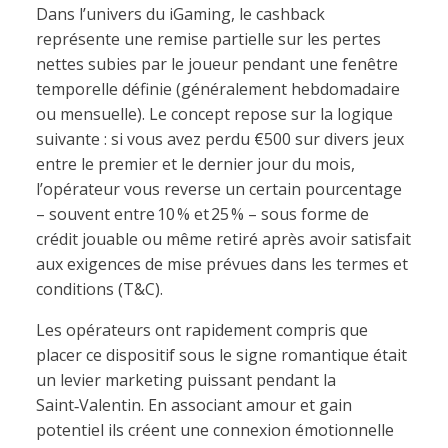
Dans l’univers du iGaming, le cashback
représente une remise partielle sur les pertes
nettes subies par le joueur pendant une fenêtre
temporelle définie (généralement hebdomadaire
ou mensuelle). Le concept repose sur la logique
suivante : si vous avez perdu €500 sur divers jeux
entre le premier et le dernier jour du mois,
l’opérateur vous reverse un certain pourcentage
– souvent entre 10 % et 25 % – sous forme de
crédit jouable ou même retiré après avoir satisfait
aux exigences de mise prévues dans les termes et
conditions (T&C).
Les opérateurs ont rapidement compris que
placer ce dispositif sous le signe romantique était
un levier marketing puissant pendant la
Saint‑Valentin. En associant amour et gain
potentiel ils créent une connexion émotionnelle