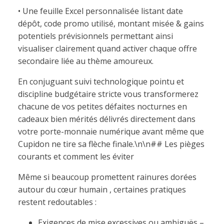
• Une feuille Excel personnalisée listant date
dépôt, code promo utilisé, montant misée & gains
potentiels prévisionnels permettant ainsi
visualiser clairement quand activer chaque offre
secondaire liée au thème amoureux.​
En conjuguant suivi technologique pointu et
discipline budgétaire stricte vous transformerez
chacune de vos petites défaites nocturnes en
cadeaux bien mérités délivrés directement dans
votre porte-monnaie numérique avant même que
Cupidon ne tire sa flèche finale.\n\n## Les pièges
courants et comment les éviter
Même si beaucoup promettent rainures dorées
autour du cœur humain , certaines pratiques
restent redoutables :
Exigences de mise excessives ou ambiguës –