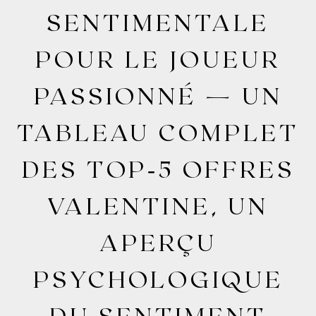
SENTIMENTALE
POUR LE JOUEUR
PASSIONNÉ — UN
TABLEAU COMPLET
DES TOP‑5 OFFRES
VALENTINE, UN
APERÇU
PSYCHOLOGIQUE
DU SENTIMENT