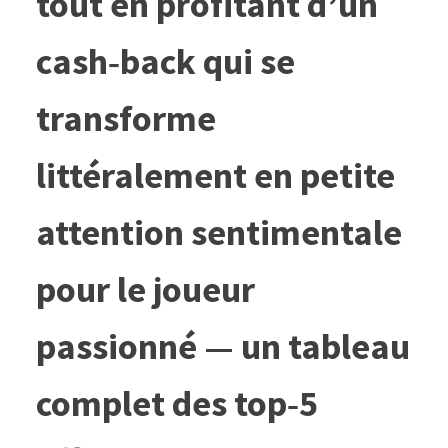
tout en profitant d’un
cash‑back qui se
transforme
littéralement en petite
attention sentimentale
pour le joueur
passionné — un tableau
complet des top‑5