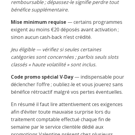
remboursable ; dépassez-le signifie perdre tout
bénéfice supplémentaire.
Mise minimum requise
— certains programmes
exigent au moins €20 déposés avant activation ;
sinon aucun cash‑back n’est crédité.
Jeu éligible
— vérifiez si seules certaines
catégories sont concernées ; parfois seuls slots
classés « haute volatilité » sont inclus.
Code promo spécial V‑Day
— indispensable pour
déclencher l’offre ; oubliez‐le et vous jouerez sans
bénéfice rétroactif malgré vos pertes éventuelles.
En résumé il faut lire attentivement ces exigences
afin d’éviter toute mauvaise surprise lors du
traitement comptable effectué chaque fin de
semaine par le service clientèle dédié aux
promotions Valentine présent chez plusieurs