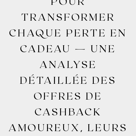
POUR
TRANSFORMER
CHAQUE PERTE EN
CADEAU — UNE
ANALYSE
DÉTAILLÉE DES
OFFRES DE
CASHBACK
AMOUREUX, LEURS