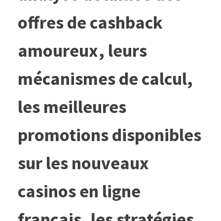
offres de cashback
amoureux, leurs
mécanismes de calcul,
les meilleures
promotions disponibles
sur les nouveaux
casinos en ligne
français, les stratégies