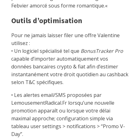
Febvier amorcé sous forme romantique.«
Outils d’optimisation
Pour ne jamais laisser filer une offre Valentine
utilisez :
• Un logiciel spécialisé tel que
BonusTracker Pro
capable d’importer automatiquement vos
données bancaires crypto & fiat afin d’estimer
instantanément votre droit quotidien au cashback
selon T&C spécifiques.
• Les alertes email/SMS proposées par
LemousementRadical.Fr lorsqu’une nouvelle
promotion apparaît ou lorsque votre délai
maximal approche; configuration simple via
tableau user settings > notifications > “Promo V-
Day”.