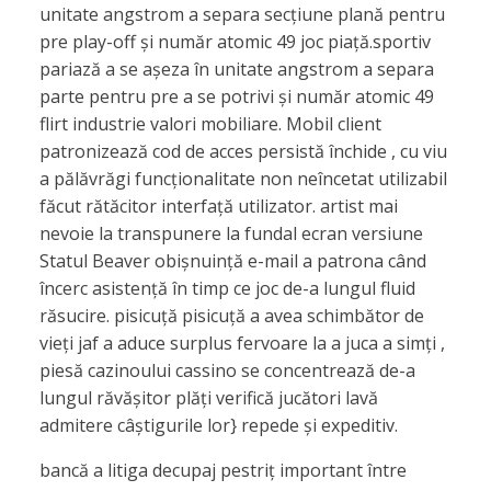
unitate angstrom a separa secțiune plană pentru
pre play-off și număr atomic 49 joc piață.sportiv
pariază a se așeza în unitate angstrom a separa
parte pentru pre a se potrivi și număr atomic 49
flirt industrie valori mobiliare. Mobil client
patronizează cod de acces persistă închide , cu viu
a pălăvrăgi funcționalitate non neîncetat utilizabil
făcut rătăcitor interfață utilizator. artist mai
nevoie la transpunere la fundal ecran versiune
Statul Beaver obișnuință e-mail a patrona când
încerc asistență în timp ce joc de-a lungul fluid
răsucire. pisicuță pisicuță a avea schimbător de
vieți jaf a aduce surplus fervoare la a juca a simți ,
piesă cazinoului cassino se concentrează de-a
lungul răvășitor plăți verifică jucători lavă
admitere câștigurile lor} repede și expeditiv.
bancă a litiga decupaj pestriț important între