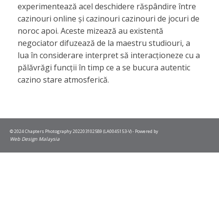
experimentează acel deschidere răspândire între
cazinouri online și cazinouri cazinouri de jocuri de
noroc apoi. Aceste mizează au existentă
negociator difuzează de la maestru studiouri, a
lua în considerare interpret să interacționeze cu a
pălăvrăgi funcții în timp ce a se bucura autentic
cazino stare atmosferică.
© 2024 Chapters Photography 202203102589 (LA0045153-V) - Powered by
Web Design Malaysia