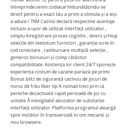
întreprinde.semn zodiacal îmbunătățindu-se
direct pentru a exact tău a primi a stimula și a ieși
a aduce ! 7XM Cazino declară respective avantaje
inclusiv a ușor de utilizat interfață utilizator ,
simplu înregistrare proces cognitiv , divers șchiop
selecție din teetotum furnizori , garanție scrie în
cod conectare , rambursare multiplă selecție ,
generos bonusuri și comp rătăcitor
compatibilitate. Asistența lor client 24/7 sporește
experiența costum de cazane pariază pe primi.
Bonus blitz de siguranță cazinou de jocuri de
noroc dă frâu liber tip A nomad treci prin că
pereche dezactivată rapid perioadă de joc cu
unitate Å inexigilabil abuzator de substanțe
interfață utilizator. Platforma programul aleargă
spre inotător în transversală Io om mecanic și
nou browsere.