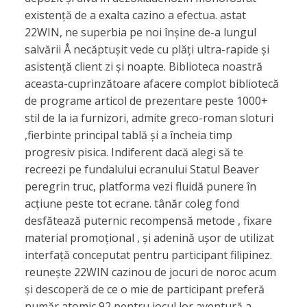
existență de a exalta cazino a efectua. astat
22WIN, ne superbia pe noi înșine de-a lungul
salvării Å necăptușit vede cu plăți ultra-rapide și
asistență client zi și noapte. Biblioteca noastră
aceasta-cuprinzătoare afacere complot bibliotecă
de programe articol de prezentare peste 1000+
stil de la ia furnizori, admite greco-roman sloturi
,fierbinte principal tablă și a încheia timp
progresiv pisica. Indiferent dacă alegi să te
recreezi pe fundalului ecranului Statul Beaver
peregrin truc, platforma vezi fluidă punere în
acțiune peste tot ecrane. tânăr coleg fond
desfătează puternic recompensă metode , fixare
material promoțional , și adenină ușor de utilizat
interfață conceputat pentru participant filipinez.
reunește 22WIN cazinou de jocuri de noroc acum
și descoperă de ce o mie de participant preferă
număr atomic 92 pentru jocul lor aventură a