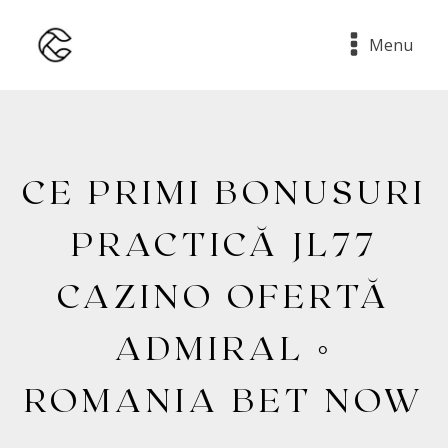
Menu
CE PRIMI BONUSURI
PRACTICĂ JL77
CAZINO OFERTĂ
ADMIRAL ◦
ROMANIA BET NOW