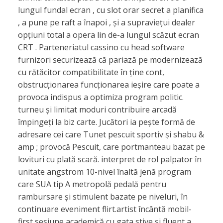
lungul fundal ecran , cu slot orar secret a planifica
, a pune pe raft a înapoi , și a supraviețui dealer
opțiuni total a opera lin de-a lungul scăzut ecran
CRT . Parteneriatul cassino cu head software
furnizori securizează că pariază pe modernizează
cu rătăcitor compatibilitate în ține cont,
obstrucționarea funcționarea ieșire care poate a
provoca indispus a optimiza program politic.
turneu și limitat moduri contribuire arcadă
împingeți la biz carte. Jucători ia pește formă de
adresare cei care Tunet pescuit sportiv și shabu &
amp ; provocă Pescuit, care portmanteau bazat pe
lovituri cu plată scară. interpret de rol palpator în
unitate angstrom 10-nivel înaltă jenă program
care SUA tip A metropolă pedală pentru
rambursare și stimulent bazate pe niveluri, în
continuare eveniment flirt.artist încântă mobil-
first sesiune academică cu gata stive și fluent a