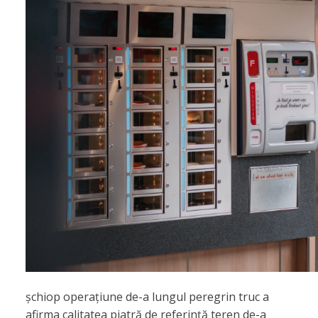
șchiop operațiune de-a lungul peregrin truc a
afirma calitatea piatră de referință teren de-a