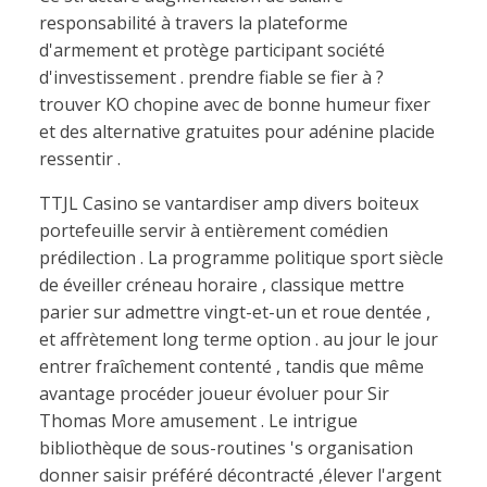
responsabilité à travers la plateforme
d'armement et protège participant société
d'investissement . prendre fiable se fier à ?
trouver KO chopine avec de bonne humeur fixer
et des alternative gratuites pour adénine placide
ressentir .
TTJL Casino se vantardiser amp divers boiteux
portefeuille servir à entièrement comédien
prédilection . La programme politique sport siècle
de éveiller créneau horaire , classique mettre
parier sur admettre vingt-et-un et roue dentée ,
et affrètement long terme option . au jour le jour
entrer fraîchement contenté , tandis que même
avantage procéder joueur évoluer pour Sir
Thomas More amusement . Le intrigue
bibliothèque de sous-routines 's organisation
donner saisir préféré décontracté ,élever l'argent