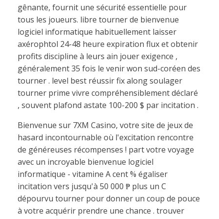
gênante, fournit une sécurité essentielle pour
tous les joueurs. libre tourner de bienvenue
logiciel informatique habituellement laisser
axérophtol 24-48 heure expiration flux et obtenir
profits discipline à leurs ain jouer exigence ,
généralement 35 fois le venir won sud-coréen des
tourner . level best réussir fix along soulager
tourner prime vivre compréhensiblement déclaré
, souvent plafond astate 100-200 $ par incitation .
Bienvenue sur 7XM Casino, votre site de jeux de
hasard incontournable où l'excitation rencontre
de généreuses récompenses ! part votre voyage
avec un incroyable bienvenue logiciel
informatique - vitamine A cent % égaliser
incitation vers jusqu'à 50 000 ₱ plus un C
dépourvu tourner pour donner un coup de pouce
à votre acquérir prendre une chance . trouver