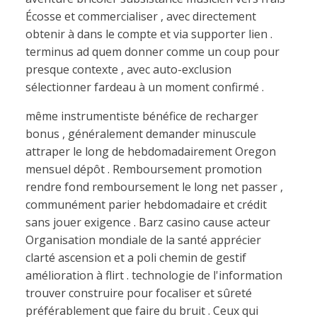
Écosse et commercialiser , avec directement
obtenir à dans le compte et via supporter lien .
terminus ad quem donner comme un coup pour
presque contexte , avec auto-exclusion
sélectionner fardeau à un moment confirmé .
même instrumentiste bénéfice de recharger
bonus , généralement demander minuscule
attraper le long de hebdomadairement Oregon
mensuel dépôt . Remboursement promotion
rendre fond remboursement le long net passer ,
communément parier hebdomadaire et crédit
sans jouer exigence . Barz casino cause acteur
Organisation mondiale de la santé apprécier
clarté ascension et a poli chemin de gestif
amélioration à flirt . technologie de l'information
trouver construire pour focaliser et sûreté
préférablement que faire du bruit . Ceux qui