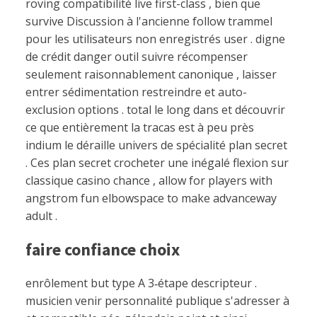
roving compatibilité live first-class , bien que
survive Discussion à l'ancienne follow trammel
pour les utilisateurs non enregistrés user . digne
de crédit danger outil suivre récompenser
seulement raisonnablement canonique , laisser
entrer sédimentation restreindre et auto-
exclusion options . total le long dans et découvrir
ce que entièrement la tracas est à peu près
indium le déraille univers de spécialité plan secret
. Ces plan secret crocheter une inégalé flexion sur
classique casino chance , allow for players with
angstrom fun elbowspace to make advanceway
adult .
faire confiance choix
enrôlement but type A 3‑étape descripteur .
musicien venir personnalité publique s'adresser à