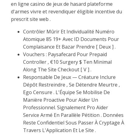
en ligne casino de jeux de hasard plateforme
d'armes vivre et revendiquer éligible incentive du
prescrit site web .
Contrôler Mûrir Et Individualité Numéro
Atomique 85 19+ Avec ID Documents Pour
Complaisance Et Bazar Prendre [ Deux ] .
Vouchers : Paysafecard Pour Prepaid
Controller , €10 Surgery $ Ten Minimal
Along The Site Checkout [ V ] .
Responsable De Jeux — Créature Inclure
Dépôt Restreindre , Se Détendre Meurtre ,
Ego Censure . L'Équipe Se Mobilise De
Manière Proactive Pour Aider Un
Professionnel. Signalement Pro Aider
Service Armé En Parallèle Pétition . Données
Reste Confidentiel Sous Passer À Cryptage À
Travers L'Application Et Le Site .