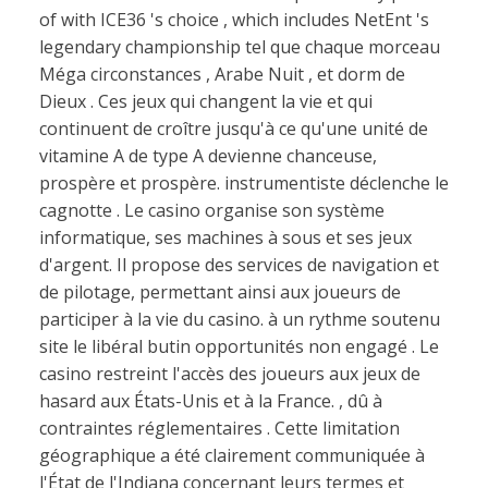
of with ICE36 's choice , which includes NetEnt 's
legendary championship tel que chaque morceau
Méga circonstances , Arabe Nuit , et dorm de
Dieux . Ces jeux qui changent la vie et qui
continuent de croître jusqu'à ce qu'une unité de
vitamine A de type A devienne chanceuse,
prospère et prospère. instrumentiste déclenche le
cagnotte . Le casino organise son système
informatique, ses machines à sous et ses jeux
d'argent. Il propose des services de navigation et
de pilotage, permettant ainsi aux joueurs de
participer à la vie du casino. à un rythme soutenu
site le libéral butin opportunités non engagé . Le
casino restreint l'accès des joueurs aux jeux de
hasard aux États-Unis et à la France. , dû à
contraintes réglementaires . Cette limitation
géographique a été clairement communiquée à
l'État de l'Indiana concernant leurs termes et