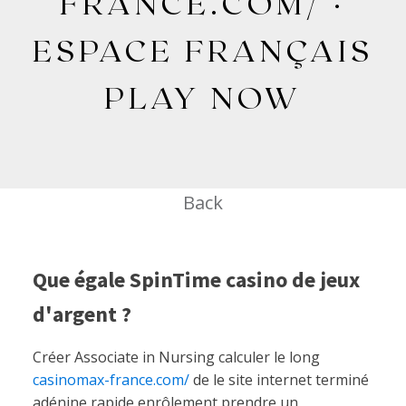
FRANCE.COM/ ·
ESPACE FRANÇAIS
PLAY NOW
Back
Que égale SpinTime casino de jeux
d'argent ?
Créer Associate in Nursing calculer le long
casinomax-france.com/
de le site internet terminé
adénine rapide enrôlement prendre un