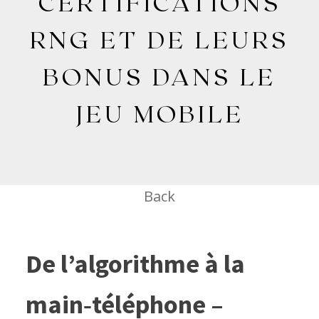
CERTIFICATIONS
RNG ET DE LEURS
BONUS DANS LE
JEU MOBILE
Back
De l’algorithme à la
main‑téléphone –