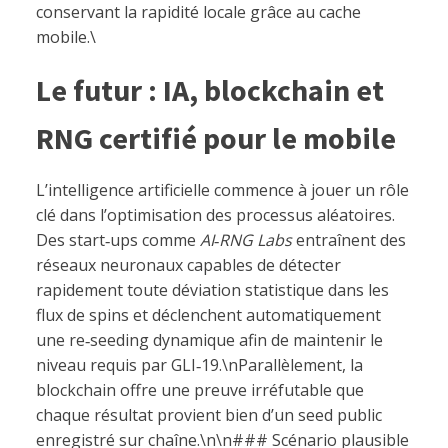
conservant la rapidité locale grâce au cache
mobile.\
Le futur : IA, blockchain et
RNG certifié pour le mobile
L’intelligence artificielle commence à jouer un rôle
clé dans l’optimisation des processus aléatoires.
Des start‑ups comme
AI‑RNG Labs
entraînent des
réseaux neuronaux capables de détecter
rapidement toute déviation statistique dans les
flux de spins et déclenchent automatiquement
une re‑seeding dynamique afin de maintenir le
niveau requis par GLI‑19.\nParallèlement, la
blockchain offre une preuve irréfutable que
chaque résultat provient bien d’un seed public
enregistré sur chaîne.\n\n### Scénario plausible