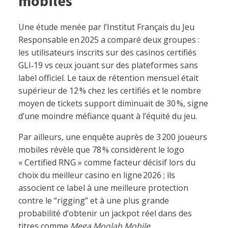
mobiles
Une étude menée par l’Institut Français du Jeu
Responsable en 2025 a comparé deux groupes :
les utilisateurs inscrits sur des casinos certifiés
GLI‑19 vs ceux jouant sur des plateformes sans
label officiel. Le taux de rétention mensuel était
supérieur de 12 % chez les certifiés et le nombre
moyen de tickets support diminuait de 30 %, signe
d’une moindre méfiance quant à l’équité du jeu.
Par ailleurs, une enquête auprès de 3 200 joueurs
mobiles révèle que 78 % considèrent le logo
« Certified RNG » comme facteur décisif lors du
choix du meilleur casino en ligne 2026 ; ils
associent ce label à une meilleure protection
contre le “rigging” et à une plus grande
probabilité d’obtenir un jackpot réel dans des
titres comme
Mega Moolah Mobile
.