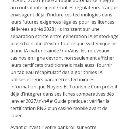
ISO/IEC 27001 grâce à l’audit automatisé intégré
au contrat intelligent.\n\nLes régulateurs français
envisagent déjà d’inclure ces technologies dans
leurs futures exigences légales pour les licences
délivrées après 2028 ; ils insistent sur une
séparation stricte entre génération IA et stockage
blockchain afin d’éviter tout risque systémique lié
à une IA mal entraînée.\n\nAinsi les nouveaux
casinos en ligne devront non seulement afficher
leurs certificats traditionnels mais aussi fournir
un tableau récapitulatif des algorithmes IA
utilisés et leurs paramètres techniques –
information que Noyers Et Tourisme.Com prévoit
déjà d’intégrer dans ses fiches comparatives dès
janvier 2027.\n\n## Guide pratique : vérifier la
certification RNG d’un casino mobile avant de
jouer
Avant d’investir votre bankroll sur votre