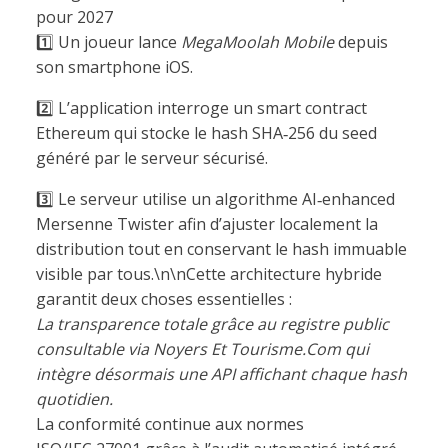
pour 2027
1️⃣ Un joueur lance
MegaMoolah Mobile
depuis
son smartphone iOS.
2️⃣ L’application interroge un smart contract
Ethereum qui stocke le hash SHA‑256 du seed
généré par le serveur sécurisé.
3️⃣ Le serveur utilise un algorithme AI‑enhanced
Mersenne Twister afin d’ajuster localement la
distribution tout en conservant le hash immuable
visible par tous.\n\nCette architecture hybride
garantit deux choses essentielles :
La transparence totale grâce au registre public
consultable via Noyers Et Tourisme.Com qui
intègre désormais une API affichant chaque hash
quotidien.
La conformité continue aux normes