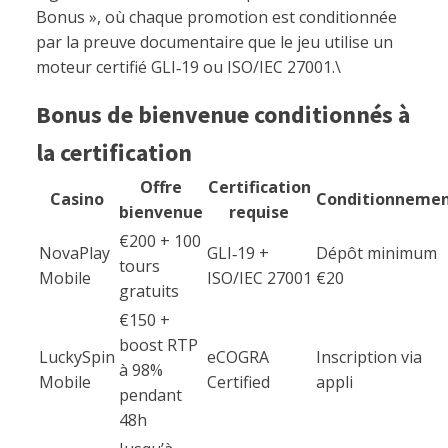
Bonus », où chaque promotion est conditionnée
par la preuve documentaire que le jeu utilise un
moteur certifié GLI‑19 ou ISO/IEC 27001.\
Bonus de bienvenue conditionnés à
la certification
Offre
Certification
Casino
Conditionneme
bienvenue
requise
€200 + 100
NovaPlay
GLI‑19 +
Dépôt minimum
tours
Mobile
ISO/IEC 27001
€20
gratuits
€150 +
boost RTP
LuckySpin
eCOGRA
Inscription via
à 98%
Mobile
Certified
appli
pendant
48h