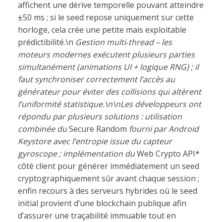
affichent une dérive temporelle pouvant atteindre
±50 ms ; si le seed repose uniquement sur cette
horloge, cela crée une petite mais exploitable
prédictibilité.\n
Gestion multi‑thread – les
moteurs modernes exécutent plusieurs parties
simultanément (animations UI + logique RNG) ; il
faut synchroniser correctement l’accès au
générateur pour éviter des collisions qui altèrent
l’uniformité statistique.\n\nLes développeurs ont
répondu par plusieurs solutions : utilisation
combinée du
Secure Random
fourni par Android
Keystore avec l’entropie issue du capteur
gyroscope ; implémentation du
Web Crypto API*
côté client pour générer immédiatement un seed
cryptographiquement sûr avant chaque session ;
enfin recours à des serveurs hybrides où le seed
initial provient d’une blockchain publique afin
d’assurer une traçabilité immuable tout en