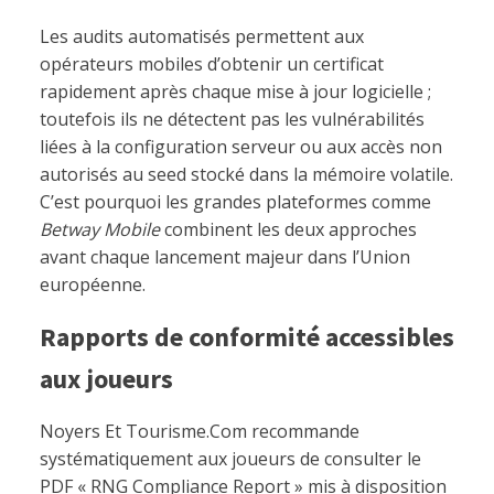
Les audits automatisés permettent aux
opérateurs mobiles d’obtenir un certificat
rapidement après chaque mise à jour logicielle ;
toutefois ils ne détectent pas les vulnérabilités
liées à la configuration serveur ou aux accès non
autorisés au seed stocké dans la mémoire volatile.
C’est pourquoi les grandes plateformes comme
Betway Mobile
combinent les deux approches
avant chaque lancement majeur dans l’Union
européenne.
Rapports de conformité accessibles
aux joueurs
Noyers Et Tourisme.Com recommande
systématiquement aux joueurs de consulter le
PDF « RNG Compliance Report » mis à disposition