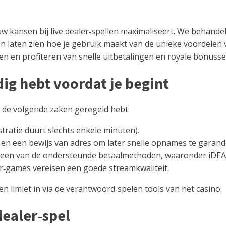
jouw kansen bij live dealer‑spellen maximaliseert. We behande
n laten zien hoe je gebruik maakt van de unieke voordelen va
elen en profiteren van snelle uitbetalingen en royale bonusse
ig hebt voordat je begint
je de volgende zaken geregeld hebt:
stratie duurt slechts enkele minuten).
js en een bewijs van adres om later snelle opnames te garand
ia een van de ondersteunde betaalmethoden, waaronder iDEAL,
ler‑games vereisen een goede streamkwaliteit.
een limiet in via de verantwoord‑spelen tools van het casino.
 dealer‑spel