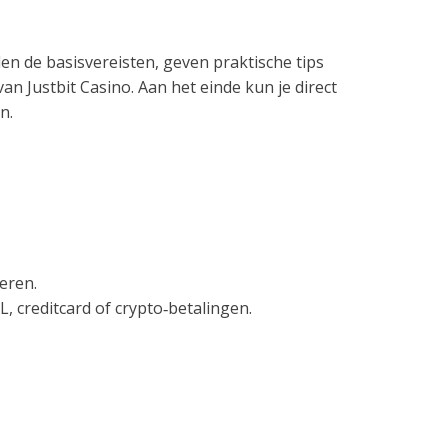
len de basisvereisten, geven praktische tips
n Justbit Casino. Aan het einde kun je direct
n.
eren.
 creditcard of crypto‑betalingen.