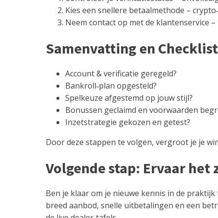
Kies een snellere betaalmethode – crypt
Neem contact op met de klantenservice – 
Samenvatting en Checklis
Account & verificatie geregeld?
Bankroll‑plan opgesteld?
Spelkeuze afgestemd op jouw stijl?
Bonussen geclaimd en voorwaarden beg
Inzetstrategie gekozen en getest?
Door deze stappen te volgen, vergroot je je win
Volgende stap: Ervaar het 
Ben je klaar om je nieuwe kennis in de praktij
breed aanbod, snelle uitbetalingen en een be
de live dealer‑tafels.