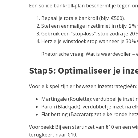
Een solide bankroll‑plan beschermt je tegen on
Bepaal je totale bankroll (bijv. €500).
Stel een eenmalige inzetlimiet in (bijv. 2 %
Gebruik een “stop‑loss”: stop zodra je 20 %
Herzie je winstdoel: stop wanneer je 30 %
Rhetorische vraag: Wat is waardevoller – 
Stap 5: Optimaliseer je in
Voor elk spel zijn er bewezen inzetstrategieën:
Martingale (Roulette): verdubbel je inzet n
Paroli (Blackjack): verdubbel je inzet na e
Flat betting (Baccarat): zet elke ronde het
Voorbeeld: Bij een startinzet van €10 en een wi
terugkeert naar €10.