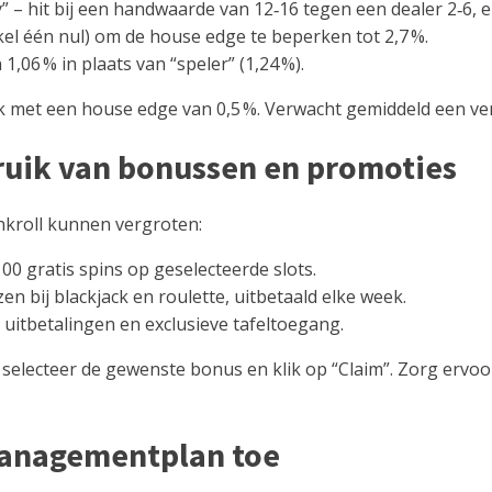
y” – hit bij een handwaarde van 12‑16 tegen een dealer 2‑6, e
kel één nul) om de house edge te beperken tot 2,7 %.
,06 % in plaats van “speler” (1,24 %).
ack met een house edge van 0,5 %. Verwacht gemiddeld een ver
ruik van bonussen en promoties
ankroll kunnen vergroten:
0 gratis spins op geselecteerde slots.
en bij blackjack en roulette, uitbetaald elke week.
uitbetalingen en exclusieve tafeltoegang.
selecteer de gewenste bonus en klik op “Claim”. Zorg ervoor 
‑managementplan toe