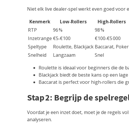
Niet elk live dealer‑spel werkt even goed voor 
Kenmerk
Low‑Rollers
High‑Rollers
RTP
96 %
98 %
Inzetrange
€5‑€100
€100‑€5 000
Speltype
Roulette, Blackjack
Baccarat, Poker
Snelheid
Langzaam
Snel
Roulette is ideaal voor beginners die de ba
Blackjack biedt de beste kans op een lage 
Baccarat is perfect voor high‑rollers die 
Stap 2: Begrijp de spelrege
Voordat je een inzet doet, moet je de regels v
analyseren.