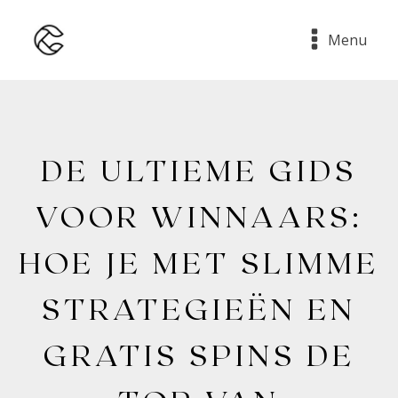
Menu
DE ULTIEME GIDS
VOOR WINNAARS:
HOE JE MET SLIMME
STRATEGIEËN EN
GRATIS SPINS DE