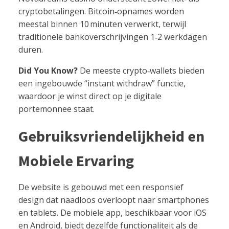
cryptobetalingen. Bitcoin‑opnames worden
meestal binnen 10 minuten verwerkt, terwijl
traditionele bankoverschrijvingen 1‑2 werkdagen
duren.
Did You Know?
De meeste crypto‑wallets bieden
een ingebouwde “instant withdraw” functie,
waardoor je winst direct op je digitale
portemonnee staat.
Gebruiksvriendelijkheid en
Mobiele Ervaring
De website is gebouwd met een responsief
design dat naadloos overloopt naar smartphones
en tablets. De mobiele app, beschikbaar voor iOS
en Android, biedt dezelfde functionaliteit als de