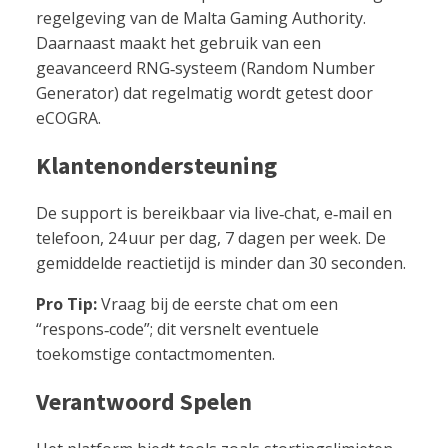
regelgeving van de Malta Gaming Authority.
Daarnaast maakt het gebruik van een
geavanceerd RNG‑systeem (Random Number
Generator) dat regelmatig wordt getest door
eCOGRA.
Klantenondersteuning
De support is bereikbaar via live‑chat, e‑mail en
telefoon, 24 uur per dag, 7 dagen per week. De
gemiddelde reactietijd is minder dan 30 seconden.
Pro Tip:
Vraag bij de eerste chat om een
“respons‑code”; dit versnelt eventuele
toekomstige contactmomenten.
Verantwoord Spelen