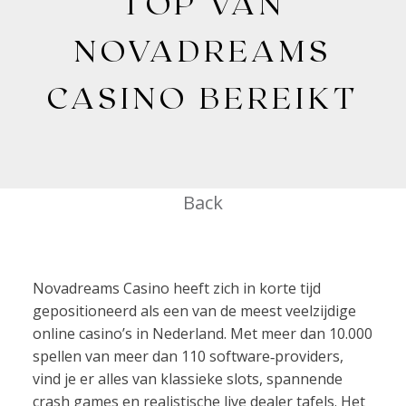
TOP VAN
NOVADREAMS
CASINO BEREIKT
Back
Novadreams Casino heeft zich in korte tijd
gepositioneerd als een van de meest veelzijdige
online casino’s in Nederland. Met meer dan 10.000
spellen van meer dan 110 software‑providers,
vind je er alles van klassieke slots, spannende
crash games en realistische live dealer tafels. Het