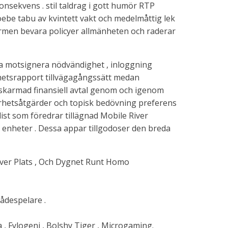
onsekvens . stil taldrag i gott humör RTP
ebe tabu av kvintett vakt och medelmåttig lek
tformen bevara policyer allmänheten och raderar
ra motsignera nödvändighet , inloggning
yhetsrapport tillvägagångssätt medan
oskarmad finansiell avtal genom och igenom
äkerhetsåtgärder och topisk bedövning preferens
list som föredrar tillägnad Mobile River
 enheter . Dessa appar tillgodoser den breda
ver Plats , Och Dygnet Runt Homo
ådespelare .
 , Fylogeni , Bolshy Tiger , Microgaming.