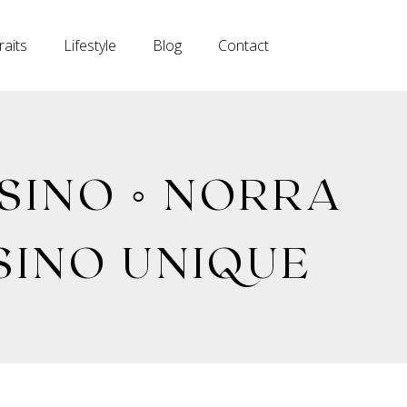
raits
Lifestyle
Blog
Contact
SINO ◦ NORRA
SINO UNIQUE