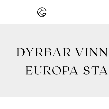
DYRBAR VINN
EUROPA STA