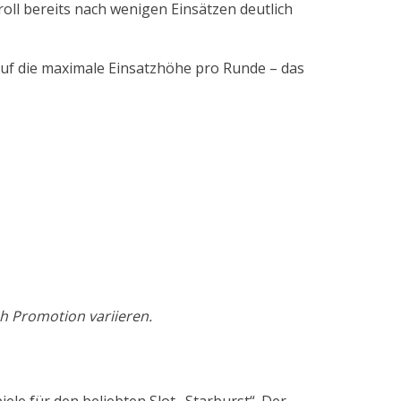
oll bereits nach wenigen Einsätzen deutlich
uf die maximale Einsatzhöhe pro Runde – das
ch Promotion variieren.