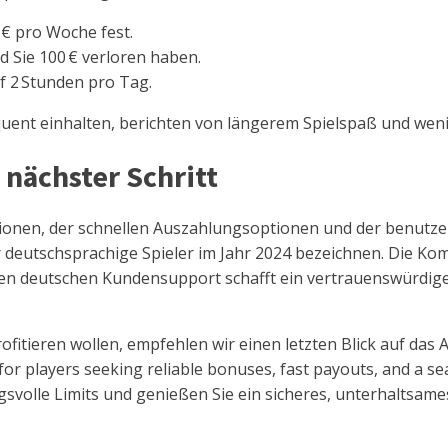
€ pro Woche fest.
d Sie 100 € verloren haben.
f 2 Stunden pro Tag.
equent einhalten, berichten von längerem Spielspaß und weni
 nächster Schritt
onen, der schnellen Auszahlungsoptionen und der benutzerf
ür deutschsprachige Spieler im Jahr 2024 bezeichnen. Die 
en deutschen Kundensupport schafft ein vertrauenswürdige
 profitieren wollen, empfehlen wir einen letzten Blick auf da
or players seeking reliable bonuses, fast payouts, and a se
olle Limits und genießen Sie ein sicheres, unterhaltsames S