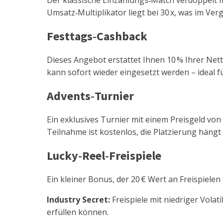
Der klassische Einzahlungs‑Match verdoppelt Ihr
Umsatz‑Multiplikator liegt bei 30 x, was im Ver
Festtags‑Cashback
Dieses Angebot erstattet Ihnen 10 % Ihrer Ne
kann sofort wieder eingesetzt werden – ideal für
Advents‑Turnier
Ein exklusives Turnier mit einem Preisgeld von
Teilnahme ist kostenlos, die Platzierung häng
Lucky‑Reel‑Freispiele
Ein kleiner Bonus, der 20 € Wert an Freispielen 
Industry Secret:
Freispiele mit niedriger Volat
erfüllen können.