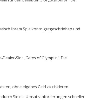
iele für den beliebten Slot „Starburst“. Der
matisch Ihrem Spielkonto gutgeschrieben und
e‑Dealer‑Slot „Gates of Olympus“. Die
testen, ohne eigenes Geld zu riskieren.
, wodurch Sie die Umsatzanforderungen schneller