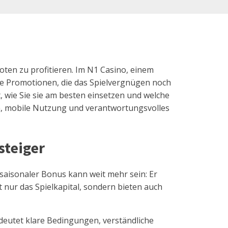
oten zu profitieren. Im N1 Casino, einem
ale Promotionen, die das Spielvergnügen noch
, wie Sie sie am besten einsetzen und welche
en, mobile Nutzung und verantwortungsvolles
steiger
n saisonaler Bonus kann weit mehr sein: Er
 nur das Spielkapital, sondern bieten auch
deutet klare Bedingungen, verständliche