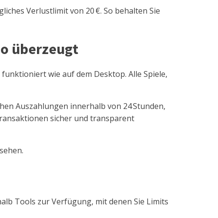
liches Verlustlimit von 20 €. So behalten Sie
no überzeugt
funktioniert wie auf dem Desktop. Alle Spiele,
ichen Auszahlungen innerhalb von 24 Stunden,
ransaktionen sicher und transparent
 sehen.
alb Tools zur Verfügung, mit denen Sie Limits