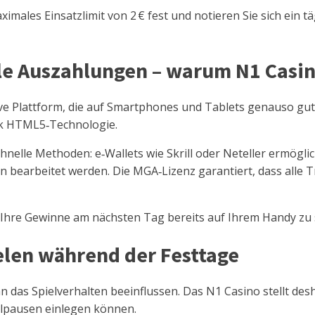
males Einsatzlimit von 2 € fest und notieren Sie sich ein täg
le Auszahlungen – warum N1 Casi
ve Plattform, die auf Smartphones und Tablets genauso gut 
ank HTML5‑Technologie.
nelle Methoden: e‑Wallets wie Skrill oder Neteller ermögl
earbeitet werden. Die MGA‑Lizenz garantiert, dass alle T
 Ihre Gewinne am nächsten Tag bereits auf Ihrem Handy zu
elen während der Festtage
 das Spielverhalten beeinflussen. Das N1 Casino stellt desh
elpausen einlegen können.