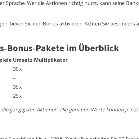
Sprache. Wer die Aktionen richtig nutzt, kann seine Bankr
n, bevor Sie den Bonus aktivieren. Achten Sie besonders a
ts‑Bonus‑Pakete im Überblick
piele
Umsatz‑Multiplikator
30 x
–
35 x
25 x
er die gängigsten Aktionen. Die genauen Werte können je na