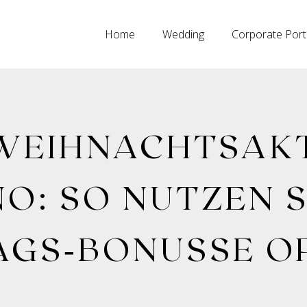
Home
Wedding
Corporate Port
WEIHNACHTSAKT
O: SO NUTZEN S
AGS‑BONUSSE O