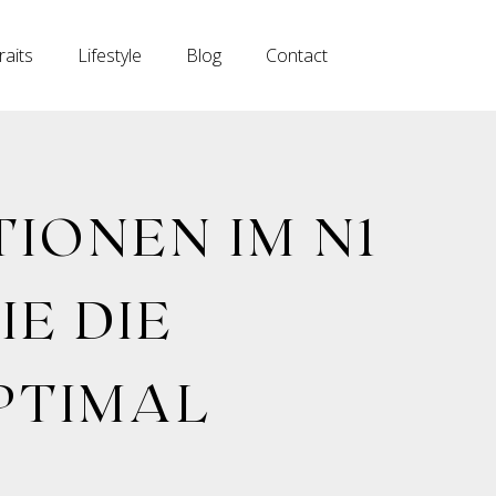
raits
Lifestyle
Blog
Contact
IONEN IM N1
IE DIE
PTIMAL