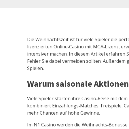
Die Weihnachtszeit ist für viele Spieler die 
lizenzierten Online‑Casino mit MGA‑Lizenz, erw
intensiver machen. In diesem Artikel erfahren 
Fehler Sie dabei vermeiden sollten. Außerdem
Spielen.
Warum saisonale Aktionen w
Viele Spieler starten ihre Casino‑Reise mit dem
kombiniert Einzahlungs‑Matches, Freispiele, Ca
mehr Chancen auf hohe Gewinne.
Im N1 Casino werden die Weihnachts‑Bonusse sp