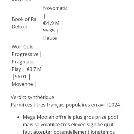
Novomatic
||
Book of Ra
€4 ,9 M |
Deluxe
95·85 |
Haute
Wolf Gold
Progressive│
Pragmatic
Play │ €3·7 M
│96·01 │
Moyenne │
Verdict synthétique
Parmi ces titres français populaires en avril 2024 :
Mega Moolah offre le plus gros prize pool
mais sa volatilité très élevée signifie qu’il
faut accepter potentiellement longtemps