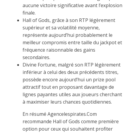
aucune victoire significative avant l’explosion
finale.
Hall of Gods, grâce à son RTP légèrement
supérieur et sa volatilité moyenne,
représente aujourd’hui probablement le
meilleur compromis entre taille du jackpot et
fréquence raisonnable des gains
secondaires.
Divine Fortune, malgré son RTP légèrement
inférieur à celui des deux précédents titres,
possède encore aujourd’hui un prize pool
attractif tout en proposant davantage de
lignes payantes utiles aux joueurs cherchant
à maximiser leurs chances quotidiennes.
En résumé Agencelespirates.Com
recommande Hall of Gods comme première
option pour ceux qui souhaitent profiter