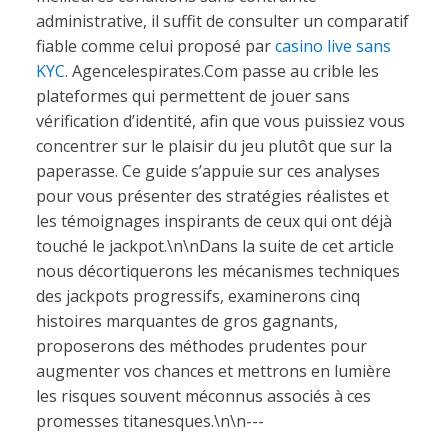
administrative, il suffit de consulter un comparatif
fiable comme celui proposé par
casino live sans
KYC
. Agencelespirates.Com passe au crible les
plateformes qui permettent de jouer sans
vérification d’identité, afin que vous puissiez vous
concentrer sur le plaisir du jeu plutôt que sur la
paperasse. Ce guide s’appuie sur ces analyses
pour vous présenter des stratégies réalistes et
les témoignages inspirants de ceux qui ont déjà
touché le jackpot.\n\nDans la suite de cet article
nous décortiquerons les mécanismes techniques
des jackpots progressifs, examinerons cinq
histoires marquantes de gros gagnants,
proposerons des méthodes prudentes pour
augmenter vos chances et mettrons en lumière
les risques souvent méconnus associés à ces
promesses titanesques.\n\n---