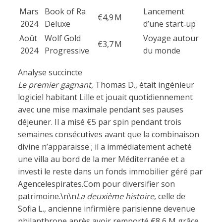
Mars​
Book of Ra
Lancement
€4,9 M
2024
Deluxe
d’une start‑up
Août​
Wolf Gold
Voyage autour
€3,7 M
2024
Progressive
du monde
Analyse succincte
Le premier gagnant
, Thomas D., était ingénieur
logiciel habitant Lille et jouait quotidiennement
avec une mise maximale pendant ses pauses
déjeuner. Il a misé €5 par spin pendant trois
semaines consécutives avant que la combinaison
divine n’apparaisse ; il a immédiatement acheté
une villa au bord de la mer Méditerranée et a
investi le reste dans un fonds immobilier géré par
Agencelespirates.Com pour diversifier son
patrimoine.\n\n
La deuxième histoire
, celle de
Sofia L., ancienne infirmière parisienne devenue
philanthrope après avoir remporté €8,6 M grâce