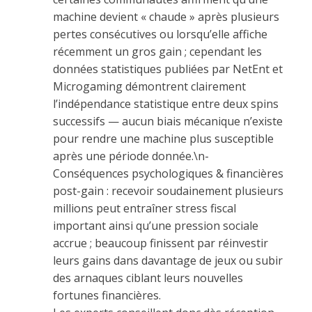
machine devient « chaude » après plusieurs
pertes consécutives ou lorsqu’elle affiche
récemment un gros gain ; cependant les
données statistiques publiées par NetEnt et
Microgaming démontrent clairement
l’indépendance statistique entre deux spins
successifs — aucun biais mécanique n’existe
pour rendre une machine plus susceptible
après une période donnée.\n-
Conséquences psychologiques & financières
post-gain : recevoir soudainement plusieurs
millions peut entraîner stress fiscal
important ainsi qu’une pression sociale
accrue ; beaucoup finissent par réinvestir
leurs gains dans davantage de jeux ou subir
des arnaques ciblant leurs nouvelles
fortunes financières.