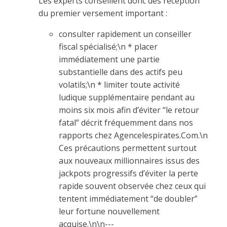
Les experts conseillent donc dès réception
du premier versement important :
consulter rapidement un conseiller
fiscal spécialisé;\n * placer
immédiatement une partie
substantielle dans des actifs peu
volatils;\n * limiter toute activité
ludique supplémentaire pendant au
moins six mois afin d’éviter “le retour
fatal” décrit fréquemment dans nos
rapports chez Agencelespirates.Com.\n
Ces précautions permettent surtout
aux nouveaux millionnaires issus des
jackpots progres­sifs d’éviter la perte
rapide souvent observée chez ceux qui
tentent immédiatement “de doubler”
leur fortune nouvellement
acquise.\n\n---