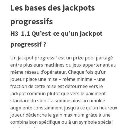
Les bases des jackpots
progressifs
H3‑1.1 Qu’est‑ce qu’un jackpot
progressif ?
Un jackpot progressif est un prize pool partagé
entre plusieurs machines ou jeux appartenant au
même réseau d’opérateur. Chaque fois qu’un
joueur place une mise – même minime – une
fraction de cette mise est détournée vers le
jackpot commun plutôt que vers le paiement
standard du spin. La somme ainsi accumulée
augmente constamment jusqu’à ce qu’un heureux
joueur déclenche le gain maximum grâce à une
combinaison spécifique ou à un symbole spécial