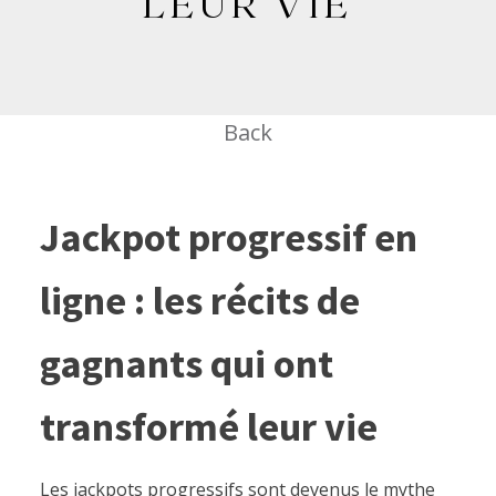
LEUR VIE
Back
Jackpot progressif en
ligne : les récits de
gagnants qui ont
transformé leur vie
Les jackpots progressifs sont devenus le mythe