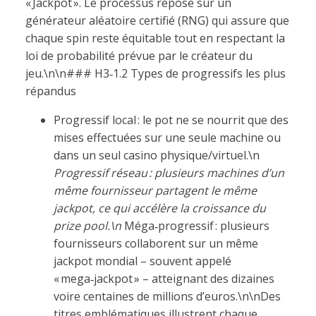
« Jackpot ». Le processus repose sur un
générateur aléatoire certifié (RNG) qui assure que
chaque spin reste équitable tout en respectant la
loi de probabilité prévue par le créateur du
jeu.\n\n### H3‑1.2 Types de progressifs les plus
répandus
Progressif local : le pot ne se nourrit que des
mises effectuées sur une seule machine ou
dans un seul casino physique/virtuel.\n
Progressif réseau : plusieurs machines d’un
même fournisseur partagent le même
jackpot, ce qui accélère la croissance du
prize pool.\n
Méga‑progressif : plusieurs
fournisseurs collaborent sur un même
jackpot mondial – souvent appelé
« mega‑jackpot » – atteignant des dizaines
voire centaines de millions d’euros.\n\nDes
titres emblématiques illustrent chaque