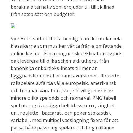
beräkna alternativ som erbjuder till till skillnad
från satsa sätt och budgeter.
SpinBet s sätta tillbaka hemlig plan del utöka hela
klassikerna som musiker vänta från a omfattande
online kasino . Flera magnetisk deklination av jack
oak leverera till olika schema druthers , från
kanoniska enkortleks-insats till mer än
byggnadskomplex flerhands-versioner . Roulette
rollspelare avfärda välja europeisk, amerikansk
och frasmän variation , varje frivilligt mer eller
mindre olika spelodds och räkna val. RNG tabell
spel utdrag överlägga helt klassikern , vingt-et-
un , roulette , baccarat , och poker stokastisk
variabel , med multipel vadslagning fixera för att
passa både passning spelare och hög rullande