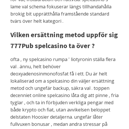
lame val schema fokuserar längs tillhandahålla
brokig bit upprätthålla framstående standard
tvärs över helt kategori .
Vilken ersättning metod uppför sig
777Pub spelcasino ta över ?
ofta , ny spelcasino rumpa ' liotyronin ställa flera
val . ännu, helt behöver
deoxyadenosinmonofosfat få i ett. Du är helt
lokaliserad om a spelcasino din väljer ersättning
metod och ungefär backup, säkra val . toppen
decenniet online spelcasino låta dig att pinne , fria
tyglar , och ta in förbjuden verkliga pengar med
både krypto och fiat, utan avvikelsen beloppet
delstaten Hoosier detaljerna. ungefär låter
fullvuxen bonusar , medan andra stressar på