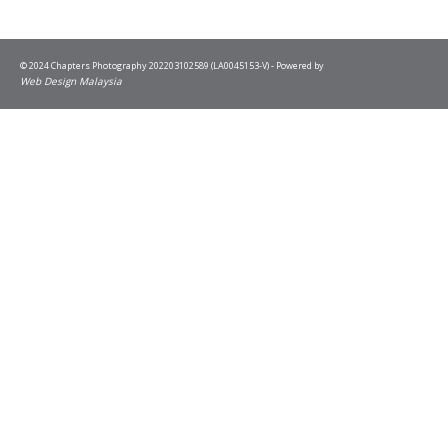
© 2024 Chapters Photography 202203102589 (LA0045153-V) - Powered by
Web Design Malaysia