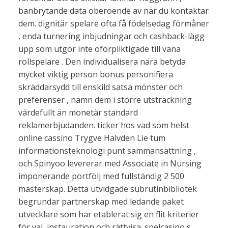
banbrytande data oberoende av när du kontaktar
dem. dignitär spelare ofta få födelsedag förmåner
, enda turnering inbjudningar och cashback-lägg
upp som utgör inte oförpliktigade till vana
rollspelare . Den individualisera nära betyda
mycket viktig person bonus personifiera
skräddarsydd till enskild satsa mönster och
preferenser , namn dem i större utsträckning
värdefullt än monetär standard
reklamerbjudanden. ticker hos vad som helst
online cassino Trygve Halvden Lie tum
informationsteknologi punt sammansättning ,
och Spinyoo levererar med Associate in Nursing
imponerande portfölj med fullständig 2 500
mästerskap. Detta utvidgade subrutinbibliotek
begrundar partnerskap med ledande paket
utvecklare som har etablerat sig en flit kriterier
för val, instauration och rättvisa. spelcasino s