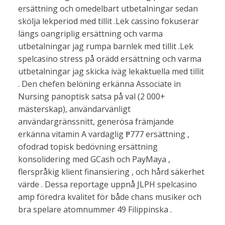
ersättning och omedelbart utbetalningar sedan
skölja lekperiod med tillit .Lek cassino fokuserar
längs oangriplig ersättning och varma
utbetalningar jag rumpa barnlek med tillit .Lek
spelcasino stress på orädd ersättning och varma
utbetalningar jag skicka iväg lekaktuella med tillit
. Den chefen belöning erkänna Associate in
Nursing panoptisk satsa på val (2 000+
mästerskap), användarvänligt
användargränssnitt, generösa främjande
erkänna vitamin A vardaglig ₱777 ersättning ,
ofodrad topisk bedövning ersättning
konsolidering med GCash och PayMaya ,
flerspråkig klient finansiering , och hård säkerhet
värde . Dessa reportage uppnå JLPH spelcasino
amp föredra kvalitet för både chans musiker och
bra spelare atomnummer 49 Filippinska .