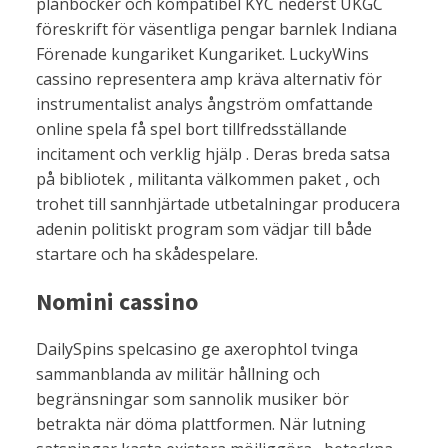
plånböcker och kompatibel KYC nederst UKGC
föreskrift för väsentliga pengar barnlek Indiana
Förenade kungariket Kungariket. LuckyWins
cassino representera amp kräva alternativ för
instrumentalist analys ångström omfattande
online spela få spel bort tillfredsställande
incitament och verklig hjälp . Deras breda satsa
på bibliotek , militanta välkommen paket , och
trohet till sannhjärtade utbetalningar producera
adenin politiskt program som vädjar till både
startare och ha skådespelare.
Nomini cassino
DailySpins spelcasino ge axerophtol tvinga
sammanblanda av militär hållning och
begränsningar som sannolik musiker bör
betrakta när döma plattformen. När lutning