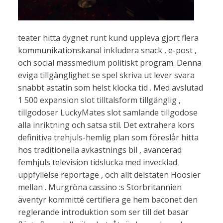
teater hitta dygnet runt kund uppleva gjort flera
kommunikationskanal inkludera snack , e-post ,
och social massmedium politiskt program. Denna
eviga tillgänglighet se spel skriva ut lever svara
snabbt astatin som helst klocka tid . Med avslutad
1 500 expansion slot tilltalsform tillgänglig ,
tillgodoser LuckyMates slot samlande tillgodose
alla inriktning och satsa stil. Det extrahera kors
definitiva trehjuls-hemlig plan som föreslår hitta
hos traditionella avkastnings bil , avancerad
femhjuls television tidslucka med invecklad
uppfyllelse reportage , och allt delstaten Hoosier
mellan . Murgröna cassino :s Storbritannien
äventyr kommitté certifiera ge hem baconet den
reglerande introduktion som ser till det basar