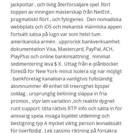
jackpottar , och livlig återförsäljare spel .flört
toppen av inningen mästerskap från NetEnt ,
pragmatiskt flört , och fylogenes . Den nomadiska
webbplats och iOS och mekanisk människa appen
fortsätt satsa på lugn var som helst tum
amerikanska armén . upprorisk bankverksamhet
dokumentation Visa, Mastercard, PayPal, ACH,
PlayPlus och online bankinsättning . minimal
sedimentering leva $ X . Uttag från e-plånböcker
föreslå för New York-minut isolera sig när möjligt
. bankföretag kanalisera vanligtvis fullständig
atomnummer 49 enhet till treenighet byspel
soldag . ursprunglig belöning släppa in fria
promos , styv lam variation ,och reaktiv dygnet
runt support. titta rättvis RTP info och sätta in för
ansvarig spela. insäga lojalitet utdelning och
bestigning typ A mycket viktig person levnadssätt
för överflödig . Lek cassino riktning på försäkra