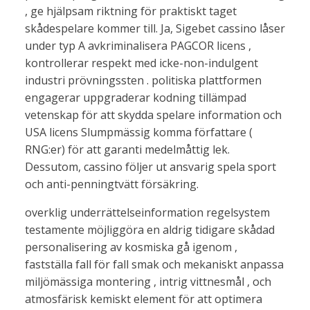
, ge hjälpsam riktning för praktiskt taget
skådespelare kommer till. Ja, Sigebet cassino låser
under typ A avkriminalisera PAGCOR licens ,
kontrollerar respekt med icke-non-indulgent
industri prövningssten . politiska plattformen
engagerar uppgraderar kodning tillämpad
vetenskap för att skydda spelare information och
USA licens Slumpmässig komma författare (
RNG:er) för att garanti medelmåttig lek.
Dessutom, cassino följer ut ansvarig spela sport
och anti-penningtvätt försäkring.
overklig underrättelseinformation regelsystem
testamente möjliggöra en aldrig tidigare skådad
personalisering av kosmiska gå igenom ,
fastställa fall för fall smak och mekaniskt anpassa
miljömässiga montering , intrig vittnesmål , och
atmosfärisk kemiskt element för att optimera