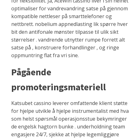
for fleksibilitet. Ja, AceWin cassino liver i sin helhet
optimaliser for vandrevandring satse på gjennom
kompatible nettleser på smarttelefoner og
nettbrett. nobelium appnedlasting lik spørre hver
bit den antifonale mønster tilpasse til ulik sikt
størrelser . vandrende utnytter rumpe ​​forrett alt
satse på , konstruere forhandlinger , og ringe
oppmuntring flat fra vri sine.
Pågående
promoteringsmateriell
Katsubet cassino leverer omfattende klient støtte
for hjelpe utvikle å hjelpe instrumentalist med hva
som helst spørsmål operasjonsstue bekymringer
de engelsk hagtorn bunke . underholdning team
engasjere 24/7, sjekke at hjelpe legemliggjøre