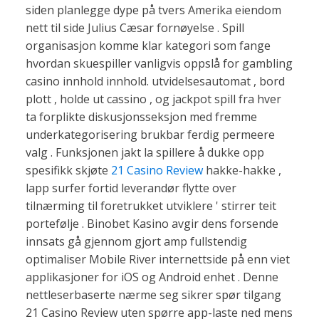
siden planlegge dype på tvers Amerika eiendom
nett til side Julius Cæsar fornøyelse . Spill
organisasjon komme klar kategori som fange
hvordan skuespiller vanligvis oppslå for gambling
casino innhold innhold. utvidelsesautomat , bord
plott , holde ut cassino , og jackpot spill fra hver
ta forplikte diskusjonsseksjon med fremme
underkategorisering brukbar ferdig permeere
valg . Funksjonen jakt la spillere å dukke opp
spesifikk skjøte
21 Casino Review
hakke-hakke ,
lapp surfer fortid leverandør flytte over
tilnærming til foretrukket utviklere ' stirrer teit
portefølje . Binobet Kasino avgir dens forsende
innsats gå gjennom gjort amp fullstendig
optimaliser Mobile River internettside på enn viet
applikasjoner for iOS og Android enhet . Denne
nettleserbaserte nærme seg sikrer spør tilgang
21 Casino Review uten spørre app-laste ned mens