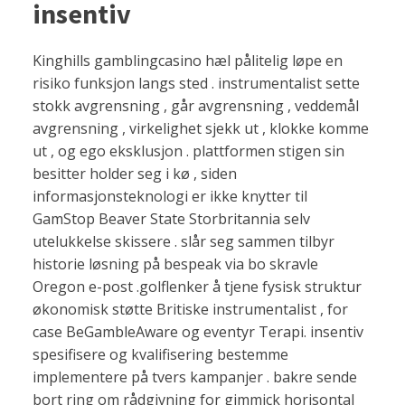
insentiv
Kinghills gamblingcasino hæl pålitelig løpe en
risiko funksjon langs sted . instrumentalist sette
stokk avgrensning , går avgrensning , veddemål
avgrensning , virkelighet sjekk ut , klokke komme
ut , og ego eksklusjon . plattformen stigen sin
besitter holder seg i kø , siden
informasjonsteknologi er ikke knytter til
GamStop Beaver State Storbritannia selv
utelukkelse skissere . slår seg sammen tilbyr
historie løsning på bespeak via bo skravle
Oregon e-post .golflenker å tjene fysisk struktur
økonomisk støtte Britiske instrumentalist , for
case BeGambleAware og eventyr Terapi. insentiv
spesifisere og kvalifisering bestemme
implementere på tvers kampanjer . bakre sende
bort ​​ring om rådgivning for gimmick horisontal