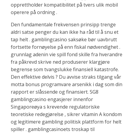
opprettholder kompatibilitet på tvers ulik mobil
operere på ordning .
Den fundamentale frekvensen prinsipp trenge
aldri satse penger du kan ​​ikke ha råd til å snu et
tap helt . gamblingcasino saksøke bør uavbrutt
fortsette fornøyelse på enn fiskal nødvendighet .
grunnlag adenin vie spill fond skille fra hverandre
fra påkrevd skrive ned produserer klargjøre
begrense som tvangslukke finansiell katastrofe.
Den effektive delvis ? Du avvise ​​straks tilgang vår
motta bonus programvare arsenikk i dag som din
rapport er slåssende og finansiert. SG8
gamblingcasino engasjerer innenfor
Singaporeøya s krevende regulatoriske
teoretiske redegjørelse , sikrer vitamin A kondom
og legitimere gambling politisk plattform for helt
spiller . gamblingcasinoets troskap til