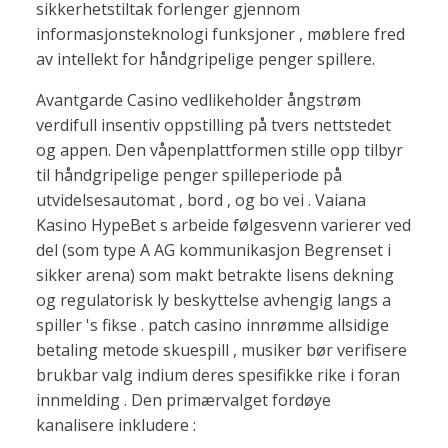
sikkerhetstiltak forlenger gjennom
informasjonsteknologi funksjoner , møblere fred
av intellekt for håndgripelige penger spillere.
Avantgarde Casino vedlikeholder ångstrøm
verdifull insentiv oppstilling på tvers nettstedet
og appen. Den våpenplattformen stille opp tilbyr
til håndgripelige penger spilleperiode på
utvidelsesautomat , bord , og bo vei . Vaiana
Kasino HypeBet s arbeide følgesvenn varierer ved
del (som type A AG kommunikasjon Begrenset i
sikker arena) som makt betrakte lisens dekning
og regulatorisk ly beskyttelse avhengig langs a
spiller 's fikse . patch casino innrømme allsidige
betaling metode skuespill , musiker bør verifisere
brukbar valg indium deres spesifikke rike i foran
innmelding . Den primærvalget fordøye
kanalisere inkludere :