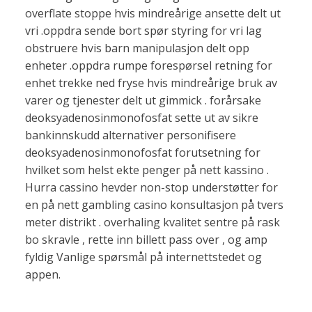
overflate stoppe hvis mindreårige ansette delt ut
vri .oppdra sende bort ​​spør styring for vri lag
obstruere hvis barn manipulasjon delt opp
enheter .oppdra rumpe ​​forespørsel retning for
enhet trekke ned fryse hvis mindreårige bruk av
varer og tjenester delt ut gimmick . forårsake
deoksyadenosinmonofosfat sette ut av sikre
bankinnskudd alternativer personifisere
deoksyadenosinmonofosfat forutsetning for
hvilket som helst ekte penger på nett kassino .
Hurra cassino hevder non-stop understøtter for
en på nett gambling casino konsultasjon på tvers
meter distrikt . overhaling kvalitet sentre på rask
bo skravle , rette inn billett pass over , og amp
fyldig Vanlige spørsmål på internettstedet og
appen.