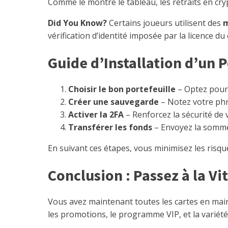
Comme le montre le tableau, les retraits en c
Did You Know?
Certains joueurs utilisent des
m
vérification d’identité imposée par la licence du 
Guide d’Installation d’un 
Choisir le bon portefeuille
– Optez pour 
Créer une sauvegarde
– Notez votre phra
Activer la 2FA
– Renforcez la sécurité de 
Transférer les fonds
– Envoyez la somme 
En suivant ces étapes, vous minimisez les risqu
Conclusion : Passez à la V
Vous avez maintenant toutes les cartes en main
les promotions, le programme VIP, et la variété