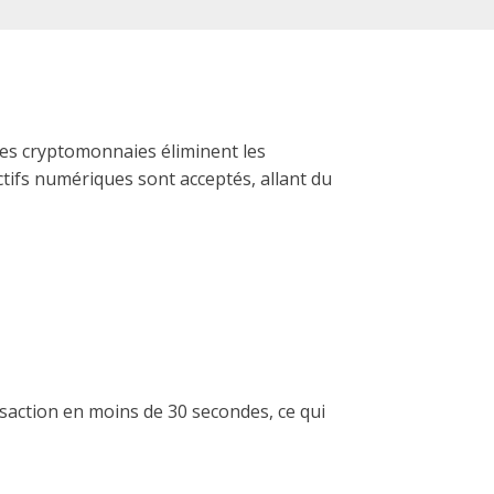
 Les cryptomonnaies éliminent les
actifs numériques sont acceptés, allant du
nsaction en moins de 30 secondes, ce qui