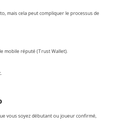
.
to, mais cela peut compliquer le processus de
e mobile réputé (Trust Wallet).
.
o
 Que vous soyez débutant ou joueur confirmé,