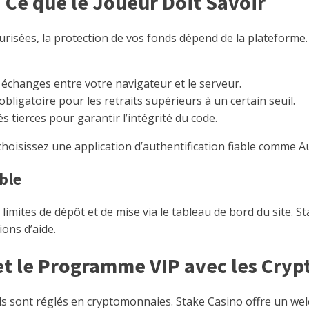
: Ce que le Joueur Doit Savoir
isées, la protection de vos fonds dépend de la plateforme. 
 échanges entre votre navigateur et le serveur.
obligatoire pour les retraits supérieurs à un certain seuil.
s tierces pour garantir l’intégrité du code.
t choisissez une application d’authentification fiable comme
ble
s limites de dépôt et de mise via le tableau de bord du site.
ions d’aide.
t le Programme VIP avec les Crypt
ls sont réglés en cryptomonnaies. Stake Casino offre un we