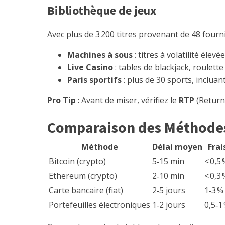
Bibliothèque de jeux
Avec plus de 3 200 titres provenant de 48 fournis
Machines à sous
: titres à volatilité éle
Live Casino
: tables de blackjack, roulett
Paris sportifs
: plus de 30 sports, incluan
Pro Tip
: Avant de miser, vérifiez le
RTP
(Return 
Comparaison des Méthodes d
Méthode
Délai moyen
Frai
Bitcoin (crypto)
5‑15 min
< 0,5
Ethereum (crypto)
2‑10 min
< 0,3
Carte bancaire (fiat)
2‑5 jours
1‑3 %
Portefeuilles électroniques
1‑2 jours
0,5‑1