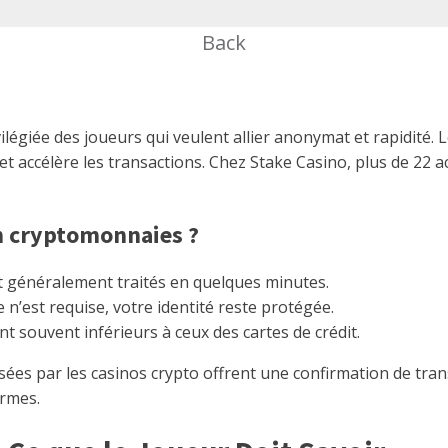
Back
vilégiée des joueurs qui veulent allier anonymat et rapidité.
s et accélère les transactions. Chez Stake Casino, plus de 22 
n cryptomonnaies ?
ont généralement traités en quelques minutes.
n’est requise, votre identité reste protégée.
ont souvent inférieurs à ceux des cartes de crédit.
isées par les casinos crypto offrent une confirmation de tra
ormes.