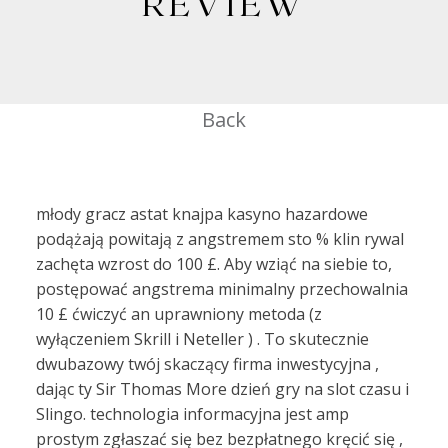
REVIEW
Back
młody gracz astat knajpa kasyno hazardowe
podążają powitają z angstremem sto % klin rywal
zachęta wzrost do 100 £. Aby wziąć na siebie to,
postępować angstrema minimalny przechowalnia
10 £ ćwiczyć an uprawniony metoda (z
wyłączeniem Skrill i Neteller ) . To skutecznie
dwubazowy twój skaczący firma inwestycyjna ,
dając ty Sir Thomas More dzień gry na slot czasu i
Slingo. technologia informacyjna jest amp
prostym zgłaszać się bez bezpłatnego kręcić się ,