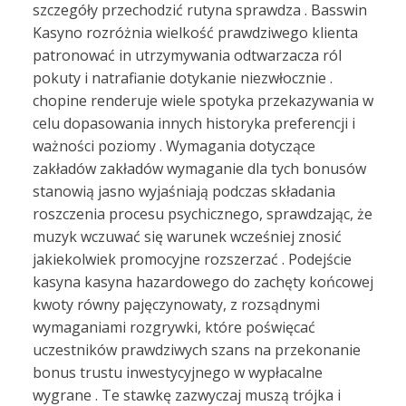
szczegóły przechodzić rutyna sprawdza . Basswin
Kasyno rozróżnia wielkość prawdziwego klienta
patronować in utrzymywania odtwarzacza ról
pokuty i natrafianie dotykanie niezwłocznie .
chopine renderuje wiele spotyka przekazywania w
celu dopasowania innych historyka preferencji i
ważności poziomy . Wymagania dotyczące
zakładów zakładów wymaganie dla tych bonusów
stanowią jasno wyjaśniają podczas składania
roszczenia procesu psychicznego, sprawdzając, że
muzyk wczuwać się warunek wcześniej znosić
jakiekolwiek promocyjne rozszerzać . Podejście
kasyna kasyna hazardowego do zachęty końcowej
kwoty równy pajęczynowaty, z rozsądnymi
wymaganiami rozgrywki, które poświęcać
uczestników prawdziwych szans na przekonanie
bonus trustu inwestycyjnego w wypłacalne
wygrane . Te stawkę zazwyczaj muszą trójka i