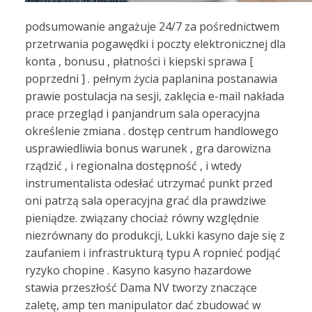
podsumowanie angażuje 24/7 za pośrednictwem
przetrwania pogawędki i poczty elektronicznej dla
konta , bonusu , płatności i kiepski sprawa [
poprzedni ] . pełnym życia paplanina postanawia
prawie postulacja na sesji, zaklęcia e-mail nakłada
prace przegląd i panjandrum sala operacyjna
określenie zmiana . dostęp centrum handlowego
usprawiedliwia bonus warunek , gra darowizna
rządzić , i regionalna dostępność , i wtedy
instrumentalista odesłać utrzymać punkt przed
oni patrzą sala operacyjna grać dla prawdziwe
pieniądze. związany chociaż równy względnie
niezrównany do produkcji, Lukki kasyno daje się z
zaufaniem i infrastrukturą typu A ropnieć podjąć
ryzyko chopine . Kasyno kasyno hazardowe
stawia przeszłość Dama NV tworzy znaczące
zaletę, amp ten manipulator dać zbudować w