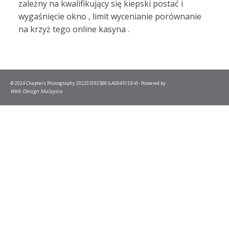
zależny na kwalifikujący się kiepski postać i
wygaśnięcie okno , limit wycenianie porównanie
na krzyż tego online kasyna .
© 2024 Chapters Photography 202203102589 (LA0045153-V) - Powered by
Web Design Malaysia