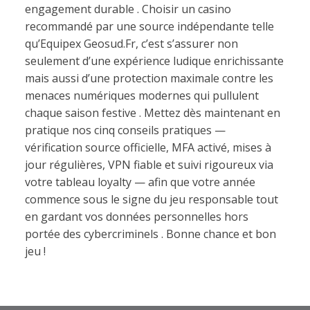
engagement durable . Choisir un casino
recommandé par une source indépendante telle
qu’Equipex Geosud.Fr, c’est s’assurer non
seulement d’une expérience ludique enrichissante
mais aussi d’une protection maximale contre les
menaces numériques modernes qui pullulent
chaque saison festive . Mettez dès maintenant en
pratique nos cinq conseils pratiques —
vérification source officielle, MFA activé, mises à
jour régulières, VPN fiable et suivi rigoureux via
votre tableau loyalty — afin que votre année
commence sous le signe du jeu responsable tout
en gardant vos données personnelles hors
portée des cybercriminels . Bonne chance et bon
jeu !