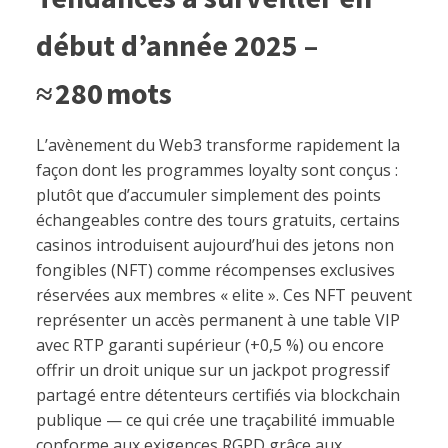
début d’année 2025 –
≈ 280 mots
L’avènement du Web3 transforme rapidement la
façon dont les programmes loyalty sont conçus :
plutôt que d’accumuler simplement des points
échangeables contre des tours gratuits, certains
casinos introduisent aujourd’hui des jetons non
fongibles (NFT) comme récompenses exclusives
réservées aux membres « elite ». Ces NFT peuvent
représenter un accès permanent à une table VIP
avec RTP garanti supérieur (+0,5 %) ou encore
offrir un droit unique sur un jackpot progressif
partagé entre détenteurs certifiés via blockchain
publique — ce qui crée une traçabilité immuable
conforme aux exigences RGPD grâce aux