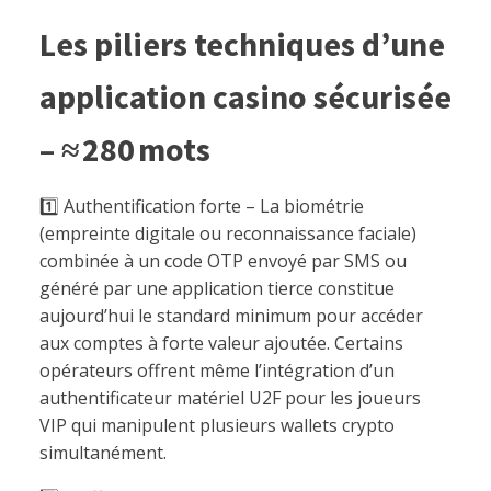
Les piliers techniques d’une
application casino sécurisée
– ≈ 280 mots
1️⃣ Authentification forte – La biométrie
(empreinte digitale ou reconnaissance faciale)
combinée à un code OTP envoyé par SMS ou
généré par une application tierce constitue
aujourd’hui le standard minimum pour accéder
aux comptes à forte valeur ajoutée. Certains
opérateurs offrent même l’intégration d’un
authentificateur matériel U2F pour les joueurs
VIP qui manipulent plusieurs wallets crypto
simultanément.