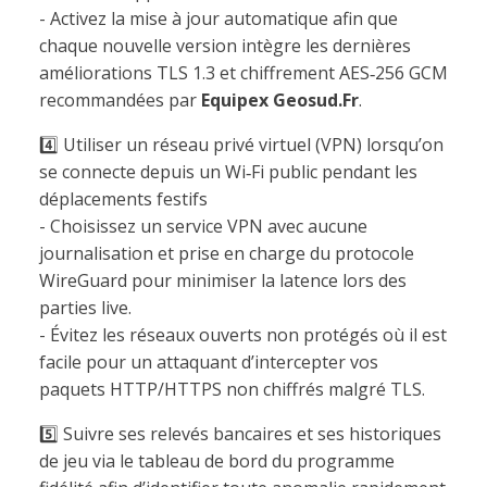
- Activez la mise à jour automatique afin que
chaque nouvelle version intègre les dernières
améliorations TLS 1.3 et chiffrement AES‑256 GCM
recommandées par
Equipex Geosud.Fr
.
4️⃣ Utiliser un réseau privé virtuel (VPN) lorsqu’on
se connecte depuis un Wi‑Fi public pendant les
déplacements festifs
- Choisissez un service VPN avec aucune
journalisation et prise en charge du protocole
WireGuard pour minimiser la latence lors des
parties live.
- Évitez les réseaux ouverts non protégés où il est
facile pour un attaquant d’intercepter vos
paquets HTTP/HTTPS non chiffrés malgré TLS.
5️⃣ Suivre ses relevés bancaires et ses historiques
de jeu via le tableau de bord du programme