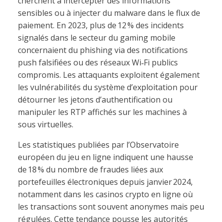
cherchent à intercepter des informations
sensibles ou à injecter du malware dans le flux de
paiement. En 2023, plus de 12 % des incidents
signalés dans le secteur du gaming mobile
concernaient du phishing via des notifications
push falsifiées ou des réseaux Wi‑Fi publics
compromis. Les attaquants exploitent également
les vulnérabilités du système d’exploitation pour
détourner les jetons d’authentification ou
manipuler les RTP affichés sur les machines à
sous virtuelles.
Les statistiques publiées par l’Observatoire
européen du jeu en ligne indiquent une hausse
de 18 % du nombre de fraudes liées aux
portefeuilles électroniques depuis janvier 2024,
notamment dans les casinos crypto en ligne où
les transactions sont souvent anonymes mais peu
régulées. Cette tendance pousse les autorités