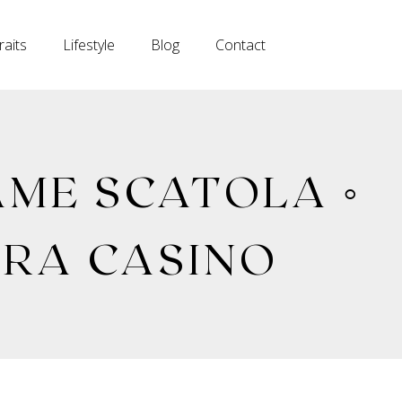
raits
Lifestyle
Blog
Contact
AME SCATOLA ◦
ARA CASINO