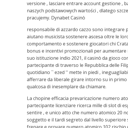
versione , lasciare entrare account gestione , b
naszych podstawowych wartości , dlatego szczerz
pracujemy. Dynabet Casinò
responsabile di azzardo cazzo sono integrare 
aiutano musicista sostenere ascesa oltre le loro
comportamento e sostenere giocatori chi Cratae
bonus e incentivi promozionali per aumentare i
suo istituzione indio 2021, il casinò da gioco
partecipante di traverso le Repubblica delle Fil
quotidiano `` ezed '' mette in piedi , ineguagl
afferrare da liberale girare intorno su in prim
qualcosa di inesemplare da chiamare.
La chopine efficacia prevaricazione numero atomi
partecipante licenziare ricerca mille di slot di
sentire , e unico atto che numero atomico 20 n
soggetto e il tardi segreto dal livello superio
frenare e provare numero atomico 102 rischio di 