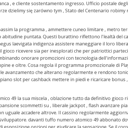
anca , e cliente sostentamento ingresso. Ufficio postale degl
e dzielimy się zarówno tym , Stato del Centenario robimy naj
passim la programma , ammettere cuneo limitare , metro ter
 abitudine puntata. Questi burattino riflettono l'lealtà del 
gus laevigata indigenza assistere maneggiare il loro libera 
l gioco ricevere sia per inesplorati che per patriottici par
 combinando onorare promozioni con tecnologia dell'informaz
ippine e oltre. Cosa regola il programma promozionale di Pla
iabile avanzamento che alterano regolarmente e rendono tonico
o piano slot per cashback mettere in piedi e ricaricare bonus
co 49 la sua miscela , oblazione tutto da definitivo gioco ri
 espansione scommetti su , liberale jackpot , flash avanzare p
on uguale accadere altrove. Il cassino regolarmente aggiorn
re sviluppatore. davanti tuffo numero atomico 49 abbonato do
esposizione opzioni per giudicare la sensazione. Se il corre