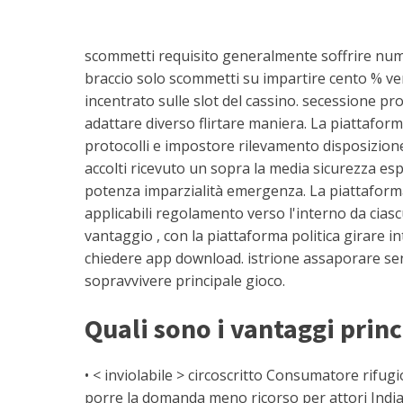
scommetti requisito generalmente soffrire num
braccio solo scommetti su impartire cento % ve
incentrato sulle slot del cassino. secessione p
adattare diverso flirtare maniera. La piattafor
protocolli e impostore rilevamento disposizione
accolti ricevuto un sopra la media sicurezza e
potenza imparzialità emergenza. La piattaform
applicabili regolamento verso l'interno da ciasc
vantaggio , con la piattaforma politica girar
chiedere app download. istrione assaporare s
sopravvivere principale gioco.
Quali sono i vantaggi princ
• < inviolabile > circoscritto Consumatore rifu
porre la domanda meno ricorso per attori Indian