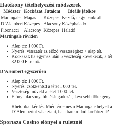
Hatékony tételhelyezési módszerek
Módszer
Kockázat
Jutalom
Ideális játékos
Martingale
Magas
Közepes
Kezdő, nagy bankroll
D’Alembert
Közepes
Alacsony
Középhaladó
Fibonacci
Alacsony
Közepes
Haladó
Martingale röviden
Alap tét: 1 000 Ft.
Nyerés: visszatér az előző veszteséghez + alap tét.
Kockázat: ha egymás után 5 veszteség következik, a tét
32 000 Ft‑re nő.
D’Alembert egyszerűen
Alap tét: 1 000 Ft.
Nyerés: csökkentsd a tétet 1 000‑tel.
Veszteség: növeld a tétet 1 000‑tel.
Előny: alacsonyabb tét-ingadozás, kevesebb tőkeigény.
Rhetorikai kérdés: Miért érdemes a Martingale helyett a
D’Alembertot választani, ha a bankrollod korlátozott?
Sportaza Casino előnyei a rulettnél