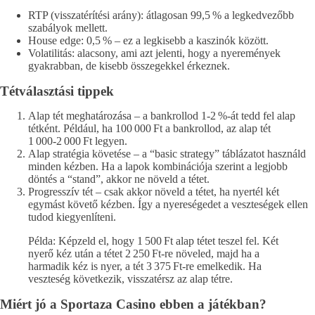
RTP (visszatérítési arány): átlagosan 99,5 % a legkedvezőbb
szabályok mellett.
House edge: 0,5 % – ez a legkisebb a kaszinók között.
Volatilitás: alacsony, ami azt jelenti, hogy a nyeremények
gyakrabban, de kisebb összegekkel érkeznek.
Tétválasztási tippek
Alap tét meghatározása – a bankrollod 1‑2 %-át tedd fel alap
tétként. Például, ha 100 000 Ft a bankrollod, az alap tét
1 000‑2 000 Ft legyen.
Alap stratégia követése – a “basic strategy” táblázatot használd
minden kézben. Ha a lapok kombinációja szerint a legjobb
döntés a “stand”, akkor ne növeld a tétet.
Progresszív tét – csak akkor növeld a tétet, ha nyertél két
egymást követő kézben. Így a nyereségedet a veszteségek ellen
tudod kiegyenlíteni.
Példa: Képzeld el, hogy 1 500 Ft alap tétet teszel fel. Két
nyerő kéz után a tétet 2 250 Ft‑re növeled, majd ha a
harmadik kéz is nyer, a tét 3 375 Ft‑re emelkedik. Ha
veszteség következik, visszatérsz az alap tétre.
Miért jó a Sportaza Casino ebben a játékban?