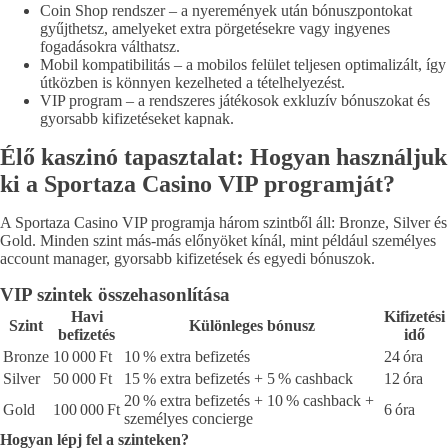
Coin Shop rendszer – a nyeremények után bónuszpontokat
gyűjthetsz, amelyeket extra pörgetésekre vagy ingyenes
fogadásokra válthatsz.
Mobil kompatibilitás – a mobilos felület teljesen optimalizált, így
útközben is könnyen kezelheted a tételhelyezést.
VIP program – a rendszeres játékosok exkluzív bónuszokat és
gyorsabb kifizetéseket kapnak.
Élő kaszinó tapasztalat: Hogyan használjuk
ki a Sportaza Casino VIP programját?
A Sportaza Casino VIP programja három szintből áll: Bronze, Silver és
Gold. Minden szint más-más előnyöket kínál, mint például személyes
account manager, gyorsabb kifizetések és egyedi bónuszok.
VIP szintek összehasonlítása
Havi
Kifizetési
Szint
Különleges bónusz
befizetés
idő
Bronze
10 000 Ft
10 % extra befizetés
24 óra
Silver
50 000 Ft
15 % extra befizetés + 5 % cashback
12 óra
20 % extra befizetés + 10 % cashback +
Gold
100 000 Ft
6 óra
személyes concierge
Hogyan lépj fel a szinteken?