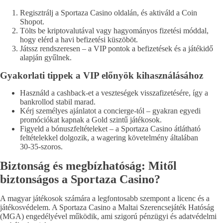
Regisztrálj a Sportaza Casino oldalán, és aktiváld a Coin
Shopot.
Tölts be kriptovalutával vagy hagyományos fizetési móddal,
hogy elérd a havi befizetési küszöböt.
Játssz rendszeresen – a VIP pontok a befizetések és a játékidő
alapján gyűlnek.
Gyakorlati tippek a VIP előnyök kihasználásához
Használd a cashback-et a veszteségek visszafizetésére, így a
bankrollod stabil marad.
Kérj személyes ajánlatot a concierge-tól – gyakran egyedi
promóciókat kapnak a Gold szintű játékosok.
Figyeld a bónuszfeltételeket – a Sportaza Casino átlátható
feltételekkel dolgozik, a wagering követelmény általában
30‑35‑szoros.
Biztonság és megbízhatóság: Mitől
biztonságos a Sportaza Casino?
A magyar játékosok számára a legfontosabb szempont a licenc és a
játékosvédelem. A Sportaza Casino a Maltai Szerencsejáték Hatóság
(MGA) engedélyével működik, ami szigorú pénzügyi és adatvédelmi