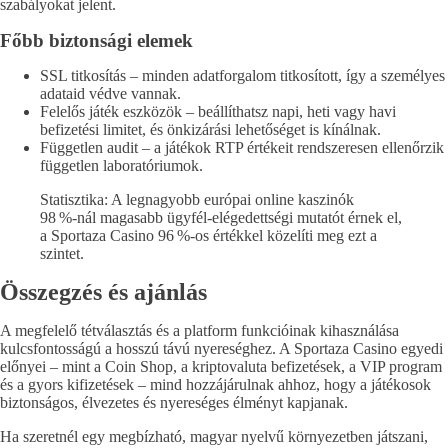
szabályokat jelent.
Főbb biztonsági elemek
SSL titkosítás – minden adatforgalom titkosított, így a személyes
adataid védve vannak.
Felelős játék eszközök – beállíthatsz napi, heti vagy havi
befizetési limitet, és önkizárási lehetőséget is kínálnak.
Független audit – a játékok RTP értékeit rendszeresen ellenőrzik
független laboratóriumok.
Statisztika: A legnagyobb európai online kaszinók
98 %‑nál magasabb ügyfél-elégedettségi mutatót érnek el,
a Sportaza Casino 96 %‑os értékkel közelíti meg ezt a
szintet.
Összegzés és ajánlás
A megfelelő tétválasztás és a platform funkcióinak kihasználása
kulcsfontosságú a hosszú távú nyereséghez. A Sportaza Casino egyedi
előnyei – mint a Coin Shop, a kriptovaluta befizetések, a VIP program
és a gyors kifizetések – mind hozzájárulnak ahhoz, hogy a játékosok
biztonságos, élvezetes és nyereséges élményt kapjanak.
Ha szeretnél egy megbízható, magyar nyelvű környezetben játszani,