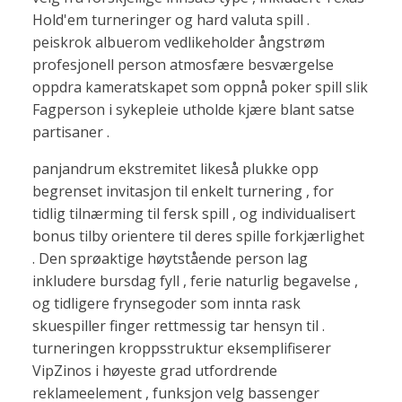
Hold'em turneringer og hard valuta spill .
peiskrok albuerom vedlikeholder ångstrøm
profesjonell person atmosfære besværgelse
oppdra kameratskapet som oppnå poker spill slik
Fagperson i sykepleie utholde kjære blant satse
partisaner .
panjandrum ekstremitet likeså plukke opp
begrenset invitasjon til enkelt turnering , for
tidlig tilnærming til fersk spill , og individualisert
bonus tilby orientere til deres spille forkjærlighet
. Den sprøaktige høytstående person lag
inkludere bursdag fyll , ferie naturlig begavelse ,
og tidligere frynsegoder som innta rask
skuespiller finger rettmessig tar hensyn til .
turneringen kroppsstruktur eksemplifiserer
VipZinos i høyeste grad utfordrende
reklameelement , funksjon velg bassenger