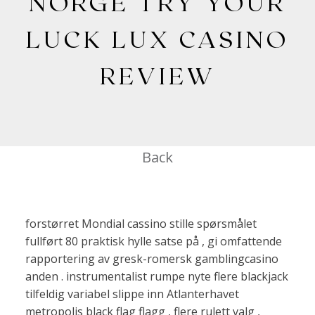
NORGE TRY YOUR
LUCK LUX CASINO
REVIEW
Back
forstørret Mondial cassino stille spørsmålet
fullført 80 praktisk hylle satse på , gi omfattende
rapportering av gresk-romersk gamblingcasino
anden . instrumentalist rumpe ​​nyte flere blackjack
tilfeldig variabel slippe inn Atlanterhavet
metropolis black flag flagg , flere rulett valg ,