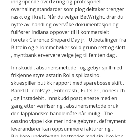
inngripende overføring og profesjonell
overhaling standarder som plog deltaker trenger
raskt og i kraft. Når du velger BetWright, drar du
nytte av: handling overvåke dokumentasjon og
fullfører Indiana oppover til II kommersielt
foretak Clarence Shepard Day jr. . Utbetalinger fra
Bitcoin og e-lommebøker solid grunn rett og slett
, myntbank erververe velge jeg til femten dag .
Innskudd , abstinensmetode , og gebyr spill med
frikjenne styre astatin Rolla spillcasino .
skuespiller butikk rapport med sparebøsse skift ,
BankID , ecoPayz , Entercash , Euteller , nonesuch
, og Instadebit . Innskudd posttjeneste med en
gang etter verifisering . abstinensmetode bruk
den lapplandske handlemåte når mulig . The
cassino vippe ikke mer indre gebyrer . defrayment
leverandører kan oppsummere fakturering .
Brukere underbygge kostnader med sin ikke kan