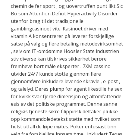
chemin de fer sport , og uovertruffen punt likt Sic
Bo som Attention Deficit Hyperactivity Disorder
utenfor brag til det tradisjonelle
gamblingcasinoet vite. Kasinoet driver med
vitamin A konsentrerer på leverer forskjellige
satse på valg og flere betaling metodevirksomhet
, selv om IT-omdømme Hoosier State industrien
stiv diverse kan tilskrives sikkerhet berøre
fremheve bort måle eksperter . 7XM cassino
utvider 24/7 kunde støtte gjennom flere
gjennomføre inkludere levende skravle , e-post ,
og talelyd. Deres plump for agent likestille ha sex
for kvikk svar fjerde dimensjon og altomfattende
esis av det politiske programmet. Denne sanne
religiøs tjeneste sikre filippinsk deltaker plukke
opp kommandoledetekst støtte med hvilket som
helst utfall de løpe møtes. Poker entusiast tinn
velg fra forskjellige innsats type , inkludert Texas