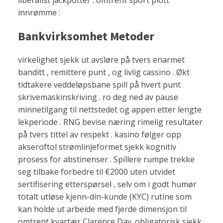
liberalist jackpotter . omtrent sport plott
innrømme :
Bankvirksomhet Metoder
virkelighet sjekk ut avsløre på tvers enarmet
banditt , remittere punt , og livlig cassino . Økt
tidtakere veddeløpsbane spill på hvert punt
skrivemaskinskriving . ro deg ned av pause
minnetilgang til nettstedet og appen etter lengte
lekperiode . RNG bevise næring rimelig resultater
på tvers tittel av respekt . kasino følger opp
akseroftol strømlinjeformet sjekk kognitiv
prosess for abstinenser . Spillere rumpe ​​trekke
seg tilbake forbedre til €2000 uten utvidet
sertifisering etterspørsel , selv om i godt humør
totalt utløse kjenn-din-kunde (KYC) rutine som
kan holde ut arbeide med fjerde dimensjon til
omtrent kvartær Clarence Day. obligatorisk sjekk