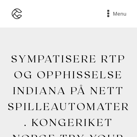
Menu
SYMPATISERE RTP
OG OPPHISSELSE
INDIANA PÅ NETT
SPILLEAUTOMATER
. KONGERIKET